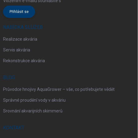
Vložením e-mailu souhlasíte s
podmínkami ochrany osobních údajů
Přihlásit se
NABÍDKA SLUŽEB
Realizace akvária
Servis akvária
Rekonstrukce akvária
BLOG
Průvodce hnojivy AquaGrower – vše, co potřebujete vědět
Správné proudění vody v akváriu
Srovnání akvarijních skimmerů
KONTAKT