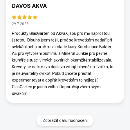
DAVOS AKVA
29.7.2026
Produkty GlasGarten od AkvaX jsou pro mě naprostou
jistotou. Dlouho jsem řešil, proč se krevetkám nedaří při
svlékání nebo proč mizí mladé kusy. Kombinace Bakter
AE pro vytvoření biofilmu a Mineral Junkie pro pevné
krunýře situaci v mých akváriích okamžitě stabilizovala.
Krevety se na krmivo doslova vrhají, hlavně na lízátka, to
je neuvěřitelný cvrkot. Pokud chcete přestat
experimentovat a dopřát krevetkám to nejlepší,
GlasGarten je jasná volba. Doporučuji všem svým
divákům.
Zobrazit další hodnocení