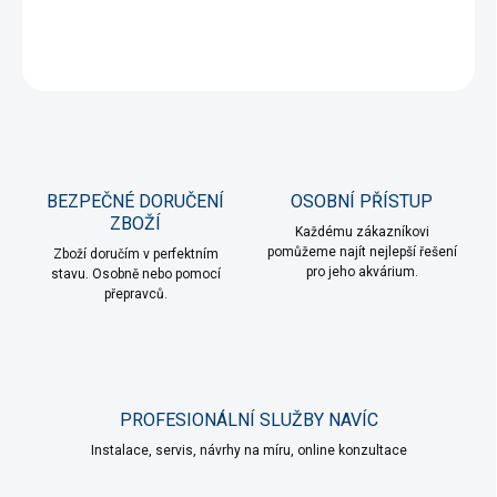
DETAILNÍ INFORMACE
ZEPTAT SE
HLÍDAT
BEZPEČNÉ DORUČENÍ
OSOBNÍ PŘÍSTUP
ZBOŽÍ
Každému zákazníkovi
pomůžeme najít nejlepší řešení
Zboží doručím v perfektním
pro jeho akvárium.
stavu. Osobně nebo pomocí
přepravců.
PROFESIONÁLNÍ SLUŽBY NAVÍC
Instalace, servis, návrhy na míru, online konzultace