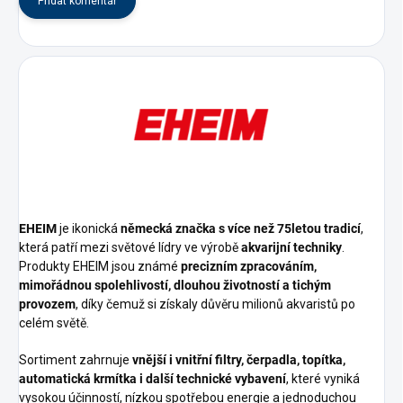
Přidat komentář
EHEIM
je ikonická
německá značka s více než 75letou tradicí
,
která patří mezi světové lídry ve výrobě
akvarijní techniky
.
Produkty EHEIM jsou známé
precizním zpracováním,
mimořádnou spolehlivostí, dlouhou životností a tichým
provozem
, díky čemuž si získaly důvěru milionů akvaristů po
celém světě.
Sortiment zahrnuje
vnější i vnitřní filtry, čerpadla, topítka,
automatická krmítka i další technické vybavení
, které vyniká
vysokou účinností, nízkou spotřebou energie a jednoduchou