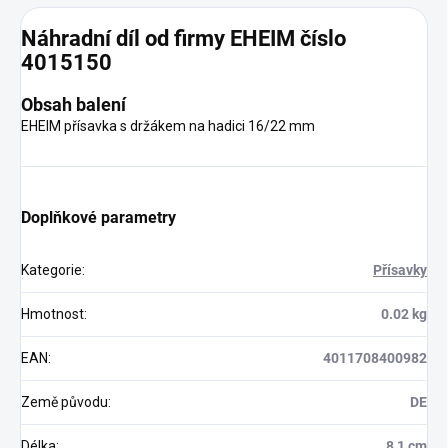
Náhradní díl od firmy EHEIM číslo
4015150
Obsah balení
EHEIM přísavka s držákem na hadici 16/22 mm
Doplňkové parametry
Kategorie
:
Přísavky
Hmotnost
:
0.02 kg
EAN
:
4011708400982
Země původu
:
DE
Délka
:
8,1 cm