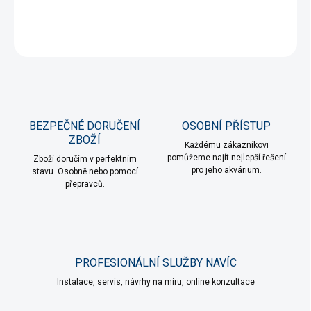
DETAILNÍ INFORMACE
ZEPTAT SE
HLÍDAT
BEZPEČNÉ DORUČENÍ
OSOBNÍ PŘÍSTUP
ZBOŽÍ
Každému zákazníkovi
pomůžeme najít nejlepší řešení
Zboží doručím v perfektním
pro jeho akvárium.
stavu. Osobně nebo pomocí
přepravců.
PROFESIONÁLNÍ SLUŽBY NAVÍC
Instalace, servis, návrhy na míru, online konzultace