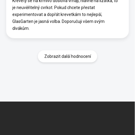
Krevety se na krmivo doslova vrhají, hlavně na lízátka, to
je neuvěřitelný cvrkot. Pokud chcete přestat
experimentovat a dopřát krevetkám to nejlepší,
GlasGarten je jasná volba. Doporučuji všem svým
divákům.
Zobrazit další hodnocení
Z
á
p
a
t