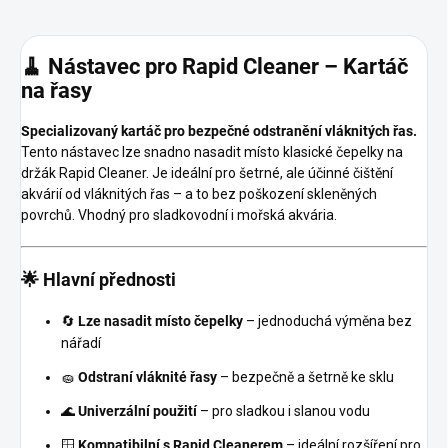
🧹 Nástavec pro Rapid Cleaner – Kartáč
na řasy
Specializovaný kartáč pro bezpečné odstranění vláknitých řas.
Tento nástavec lze snadno nasadit místo klasické čepelky na
držák Rapid Cleaner. Je ideální pro šetrné, ale účinné čištění
akvárií od vláknitých řas – a to bez poškození skleněných
povrchů. Vhodný pro sladkovodní i mořská akvária.
🌟 Hlavní přednosti
🔄
Lze nasadit místo čepelky
– jednoduchá výměna bez
nářadí
🧽
Odstraní vláknité řasy
– bezpečně a šetrně ke sklu
🌊
Univerzální použití
– pro sladkou i slanou vodu
🪟
Kompatibilní s Rapid Cleanerem
– ideální rozšíření pro