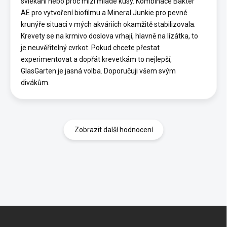
svlékání nebo proč mizí mladé kusy. Kombinace Bakter
AE pro vytvoření biofilmu a Mineral Junkie pro pevné
krunýře situaci v mých akváriích okamžitě stabilizovala.
Krevety se na krmivo doslova vrhají, hlavně na lízátka, to
je neuvěřitelný cvrkot. Pokud chcete přestat
experimentovat a dopřát krevetkám to nejlepší,
GlasGarten je jasná volba. Doporučuji všem svým
divákům.
Zobrazit další hodnocení
Z
á