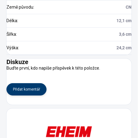
Země původu
:
CN
Délka
:
12,1 cm
Šířka
:
3,6 cm
Výška
:
24,2 cm
Diskuze
Buďte první, kdo napíše příspěvek k této položce.
Přidat komentář