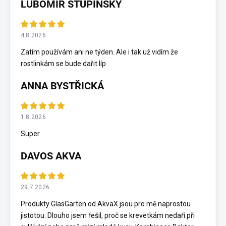
LUBOMÍR STUPINSKY
4.8.2026
Zatím používám ani ne týden. Ale i tak už vidím že
rostlinkám se bude dařit líp
ANNA BYSTŘICKÁ
1.8.2026
Super
DAVOS AKVA
29.7.2026
Produkty GlasGarten od AkvaX jsou pro mě naprostou
jistotou. Dlouho jsem řešil, proč se krevetkám nedaří při