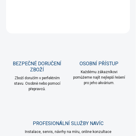
DETAILNÍ INFORMACE
ZEPTAT SE
HLÍDAT
BEZPEČNÉ DORUČENÍ
OSOBNÍ PŘÍSTUP
ZBOŽÍ
Každému zákazníkovi
pomůžeme najít nejlepší řešení
Zboží doručím v perfektním
pro jeho akvárium.
stavu. Osobně nebo pomocí
přepravců.
PROFESIONÁLNÍ SLUŽBY NAVÍC
Instalace, servis, návrhy na míru, online konzultace