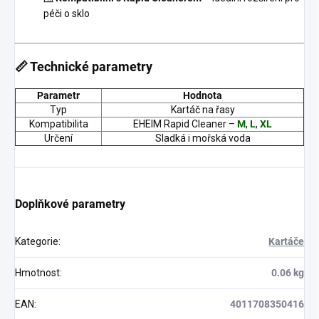
péči o sklo
📏 Technické parametry
Parametr
Hodnota
Typ
Kartáč na řasy
Kompatibilita
EHEIM Rapid Cleaner –
M
,
L
,
XL
Určení
Sladká i mořská voda
Doplňkové parametry
Kategorie
:
Kartáče
Hmotnost
:
0.06 kg
EAN
:
4011708350416