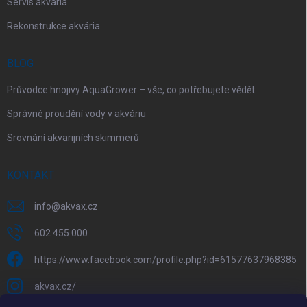
Servis akvária
Rekonstrukce akvária
BLOG
Průvodce hnojivy AquaGrower – vše, co potřebujete vědět
Správné proudění vody v akváriu
Srovnání akvarijních skimmerů
KONTAKT
info
@
akvax.cz
602 455 000
https://www.facebook.com/profile.php?id=61577637968385
akvax.cz/