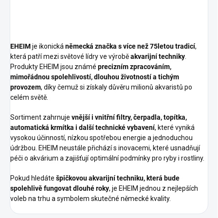
EHEIM
je ikonická
německá značka s více než 75letou tradicí
,
která patří mezi světové lídry ve výrobě
akvarijní techniky
.
Produkty EHEIM jsou známé
precizním zpracováním,
mimořádnou spolehlivostí, dlouhou životností a tichým
provozem
, díky čemuž si získaly důvěru milionů akvaristů po
celém světě.
Sortiment zahrnuje
vnější i vnitřní filtry, čerpadla, topítka,
automatická krmítka i další technické vybavení
, které vyniká
vysokou účinností, nízkou spotřebou energie a jednoduchou
údržbou. EHEIM neustále přichází s inovacemi, které usnadňují
péči o akvárium a zajišťují optimální podmínky pro ryby i rostliny.
Pokud hledáte
špičkovou akvarijní techniku, která bude
spolehlivě fungovat dlouhé roky
, je EHEIM jednou z nejlepších
voleb na trhu a symbolem skutečné německé kvality.