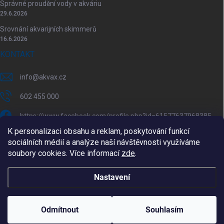
Správné proudění vody v akváriu
29.6.2026
Srovnání akvarijních skimmerů
16.6.2026
KONTAKT
info
@
akvax.cz
602 455 000
https://www.facebook.com/profile.php?id=61577637968385
K personalizaci obsahu a reklam, poskytování funkcí
akvax.cz/
sociálních médií a analýze naší návštěvnosti využíváme
soubory cookies. Více informací
zde
.
602 455 000
@akvax_cz
Nastavení
Copyright 2026
AkvaX.cz
. Všechna práva vyhrazena.
Upravit nastavení
cookies
Odmítnout
Souhlasím
Vytvořil Shoptet