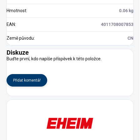
Hmotnost
:
0.06 kg
EAN
:
4011708007853
Země původu
:
CN
Diskuze
Buďte první, kdo napíše příspěvek k této položce.
Přidat komentář