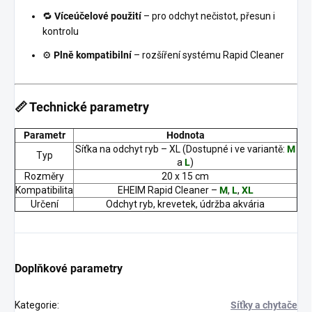
🔁
Víceúčelové použití
– pro odchyt nečistot, přesun i
kontrolu
⚙️
Plně kompatibilní
– rozšíření systému Rapid Cleaner
📏 Technické parametry
Parametr
Hodnota
Síťka na odchyt ryb – XL (Dostupné i ve variantě:
M
Typ
a
L
)
Rozměry
20 x 15 cm
Kompatibilita
EHEIM Rapid Cleaner –
M
,
L
,
XL
Určení
Odchyt ryb, krevetek, údržba akvária
Doplňkové parametry
Kategorie
:
Síťky a chytače