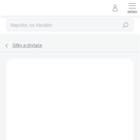
Přejít
na
obsah
Hledat
Síťky a chytače
ZNAČKA:
EHEIM