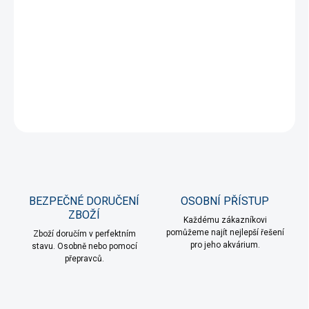
DORUČENÍ
−
+
Přidat do košíku
DETAILNÍ INFORMACE
ZEPTAT SE
HLÍDAT
BEZPEČNÉ DORUČENÍ
OSOBNÍ PŘÍSTUP
ZBOŽÍ
Každému zákazníkovi
pomůžeme najít nejlepší řešení
Zboží doručím v perfektním
pro jeho akvárium.
stavu. Osobně nebo pomocí
přepravců.