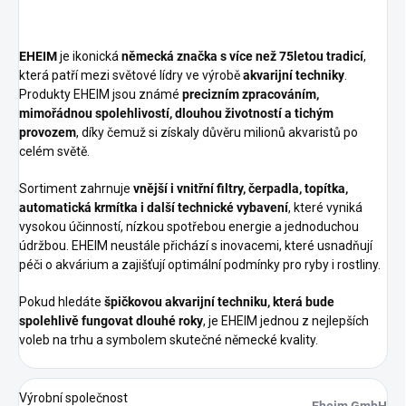
EHEIM
je ikonická
německá značka s více než 75letou tradicí
,
která patří mezi světové lídry ve výrobě
akvarijní techniky
.
Produkty EHEIM jsou známé
precizním zpracováním,
mimořádnou spolehlivostí, dlouhou životností a tichým
provozem
, díky čemuž si získaly důvěru milionů akvaristů po
celém světě.
Sortiment zahrnuje
vnější i vnitřní filtry, čerpadla, topítka,
automatická krmítka i další technické vybavení
, které vyniká
vysokou účinností, nízkou spotřebou energie a jednoduchou
údržbou. EHEIM neustále přichází s inovacemi, které usnadňují
péči o akvárium a zajišťují optimální podmínky pro ryby i rostliny.
Pokud hledáte
špičkovou akvarijní techniku, která bude
spolehlivě fungovat dlouhé roky
, je EHEIM jednou z nejlepších
voleb na trhu a symbolem skutečné německé kvality.
Výrobní společnost
Eheim GmbH