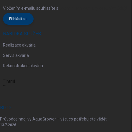
Vložením e-mailu souhlasíte s
podmínkami ochrany osobních údajů
Přihlásit se
NABÍDKA SLUŽEB
Realizace akvária
Servis akvária
Rekonstrukce akvária
```html
```
BLOG
Průvodce hnojivy AquaGrower – vše, co potřebujete vědět
13.7.2026