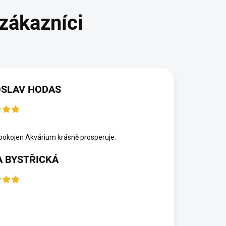
SLAV HODAS
6
okojen Akvárium krásně prosperuje.
 BYSTŘICKÁ
6