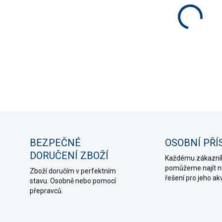
MONTÁ
MOŽNO
−
DETAIL
ZE
BEZPEČNÉ
OSOBNÍ PŘÍ
DORUČENÍ ZBOŽÍ
Každému zákazní
pomůžeme najít ne
Zboží doručím v perfektním
řešení pro jeho ak
stavu. Osobně nebo pomocí
přepravců.