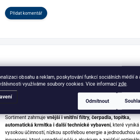
Přidat komentář
EHEIM
je ikonická
německá značka s více než 75letou tradic
nalizaci obsahu a reklam, poskytování funkcí sociálních médií a
patří mezi světové lídry ve výrobě
akvarijní techniky
. Produk
vštěvnosti využíváme soubory cookies. Více informací
zde
.
jsou známé
precizním zpracováním, mimořádnou spolehlivos
dlouhou životností a tichým provozem
, díky čemuž si získaly
avení
milionů akvaristů po celém světě.
Odmítnout
Souhl
Sortiment zahrnuje
vnější i vnitřní filtry, čerpadla, topítka,
automatická krmítka i další technické vybavení
, které vyniká
vysokou účinností, nízkou spotřebou energie a jednoduchou ú
inovacemi, které usnadňují péči o akvárium a zajišťují optimální