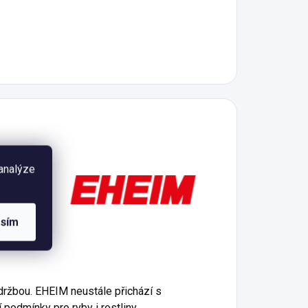
í
, která
 analýze
ty EHEIM
tí,
 důvěru
asím
držbou. EHEIM neustále přichází s
 podmínky pro ryby i rostliny.