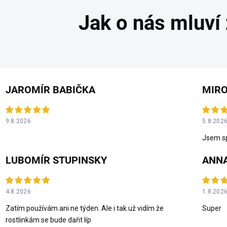
JAROMÍR BABIČKA
MIRO
9.8.2026
5.8.202
Jsem sp
LUBOMÍR STUPINSKY
ANNA
4.8.2026
1.8.202
Zatím používám ani ne týden. Ale i tak už vidím že
Super
rostlinkám se bude dařit líp