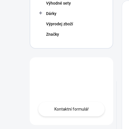
Výhodné sety
Dárky
Výprodej zboží
Značky
Máte otázku?
Obráťte se na
profíka.
Kontaktní formulář