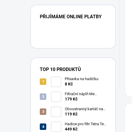
PŘIJÍMÁME ONLINE PLATBY
TOP 10 PRODUKTŮ
Přísavka na hadičku
8 Kč
Filtrační náplň Me
Crystal Clear Resin, 30 g
179 Kč
Oboustranný kartáč na
hadice AkvaX, 15/30
119 Kč
mm, 150 cm
Hadice pro filtr Tetra Tec
EX 1200
449 Kč