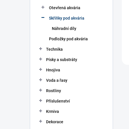
n
í
Otevřená akvária
p
Skříňky pod akvária
a
n
Náhradní díly
e
l
Podložky pod akvária
Technika
Písky a substráty
Hnojiva
Voda a řasy
Rostliny
Příslušenství
Krmiva
Dekorace