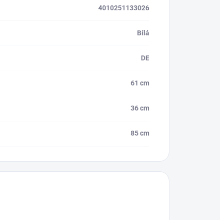
4010251133026
Bílá
DE
61 cm
36 cm
85 cm