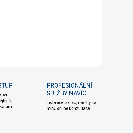
?
Ž SKŘÍŇKY
STI DORUČENÍ
+
Přidat do košíku
NÍ INFORMACE
PTAT SE
HLÍDAT
STUP
PROFESIONÁLNÍ
SLUŽBY NAVÍC
kovi
jlepší
Instalace, servis, návrhy na
várium.
míru, online konzultace