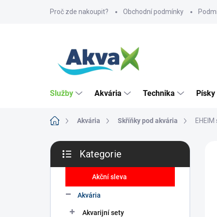
Přejít
Proč zde nakoupit?
Obchodní podmínky
Podmí
na
obsah
Služby
Akvária
Technika
Písky
Domů
Akvária
Skříňky pod akvária
EHEIM 
P
ZNA
Kategorie
o
Přeskočit
s
kategorie
t
Akční sleva
r
Akvária
a
n
Akvarijní sety