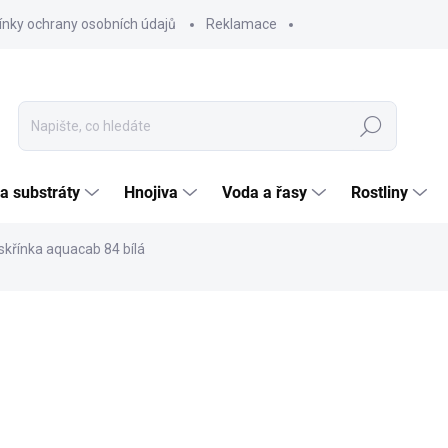
nky ochrany osobních údajů
Reklamace
Hledat
 a substráty
Hnojiva
Voda a řasy
Rostliny
skřínka aquacab 84 bílá
ČKA:
EHEIM
2 5
2 123
Měrná
MOME
cena: