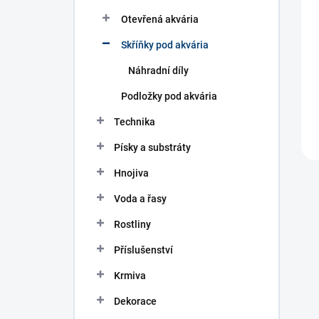
n
í
Otevřená akvária
p
Skříňky pod akvária
a
n
Náhradní díly
e
l
Podložky pod akvária
Technika
Písky a substráty
Hnojiva
Voda a řasy
Rostliny
Příslušenství
Krmiva
Dekorace