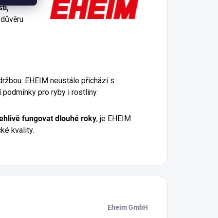
tí,
 důvěru
držbou. EHEIM neustále přichází s
 podmínky pro ryby i rostliny.
lehlivě fungovat dlouhé roky
, je EHEIM
é kvality.
Eheim GmbH