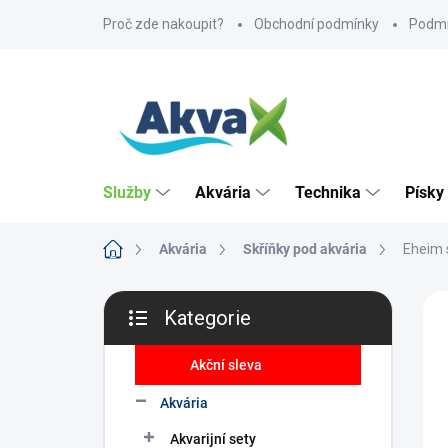
Přejít
Proč zde nakoupit?
Obchodní podmínky
Podmí
na
obsah
Služby
Akvária
Technika
Písky
Domů
Akvária
Skříňky pod akvária
Eheim 
P
ZNA
Kategorie
o
Přeskočit
s
kategorie
t
Akční sleva
r
Akvária
a
n
Akvarijní sety