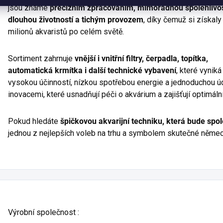
jsou známé
precizním zpracováním, mimořádnou spolehlivos
dlouhou životností a tichým provozem
, díky čemuž si získaly
milionů akvaristů po celém světě.
Sortiment zahrnuje
vnější i vnitřní filtry, čerpadla, topítka,
automatická krmítka i další technické vybavení
, které vyniká
vysokou účinností, nízkou spotřebou energie a jednoduchou ú
inovacemi, které usnadňují péči o akvárium a zajišťují optimální
Pokud hledáte
špičkovou akvarijní techniku, která bude spo
jednou z nejlepších voleb na trhu a symbolem skutečné německ
Výrobní společnost
: