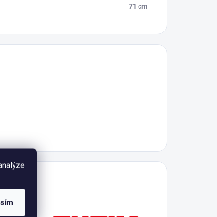
71 cm
 analýze
í
, která
asím
ty EHEIM