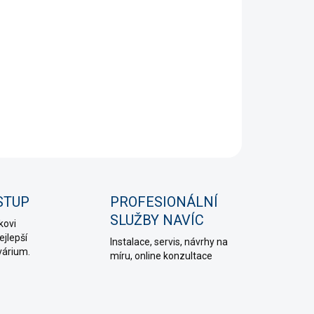
?
Ž SKŘÍŇKY
STI DORUČENÍ
+
Přidat do košíku
NÍ INFORMACE
PTAT SE
HLÍDAT
STUP
PROFESIONÁLNÍ
SLUŽBY NAVÍC
kovi
jlepší
Instalace, servis, návrhy na
várium.
míru, online konzultace