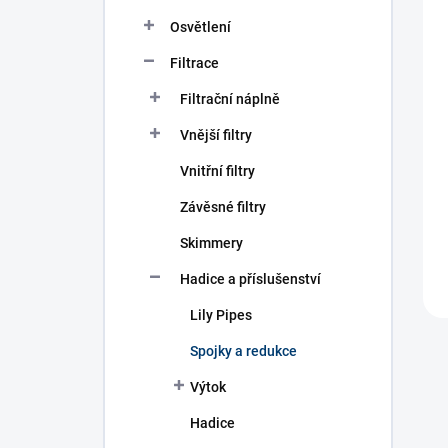
n
í
Osvětlení
p
Filtrace
a
n
Filtrační náplně
e
l
Vnější filtry
Vnitřní filtry
Závěsné filtry
Skimmery
Hadice a příslušenství
Lily Pipes
Spojky a redukce
Výtok
Hadice