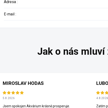
Adresa
:
E-mail
:
MIROSLAV HODAS
LUBO
5.8.2026
4.8.202
Jsem spokojen Akvárium krásně prosperuje.
Zatím p