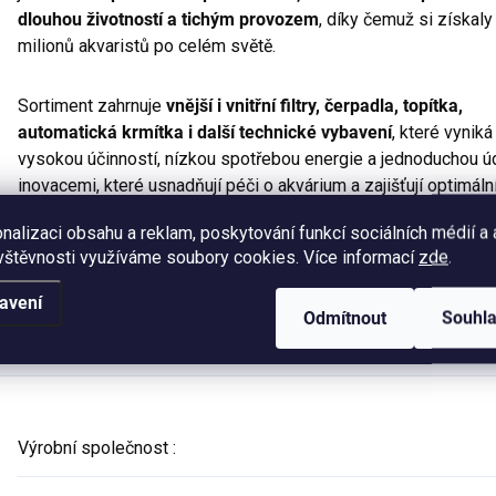
dlouhou životností a tichým provozem
, díky čemuž si získaly
milionů akvaristů po celém světě.
Sortiment zahrnuje
vnější i vnitřní filtry, čerpadla, topítka,
automatická krmítka i další technické vybavení
, které vyniká
vysokou účinností, nízkou spotřebou energie a jednoduchou ú
inovacemi, které usnadňují péči o akvárium a zajišťují optimální
nalizaci obsahu a reklam, poskytování funkcí sociálních médií a
Pokud hledáte
špičkovou akvarijní techniku, která bude spo
vštěvnosti využíváme soubory cookies. Více informací
zde
.
jednou z nejlepších voleb na trhu a symbolem skutečné německ
avení
Odmítnout
Souhl
Výrobní společnost
: