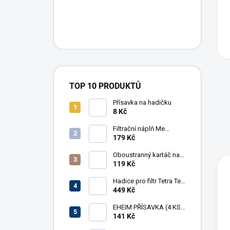
TOP 10 PRODUKTŮ
Přísavka na hadičku
8 Kč
Filtrační náplň Me
Crystal Clear Resin, 30 g
179 Kč
Oboustranný kartáč na
hadice AkvaX, 15/30
119 Kč
mm, 150 cm
Hadice pro filtr Tetra Tec
EX 1200
449 Kč
EHEIM PŘÍSAVKA (4 KS)
PRO FILTR (7271100)
141 Kč