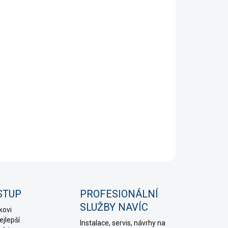
+
Přidat do košíku
NÍ INFORMACE
PTAT SE
HLÍDAT
STUP
PROFESIONÁLNÍ
SLUŽBY NAVÍC
kovi
jlepší
Instalace, servis, návrhy na