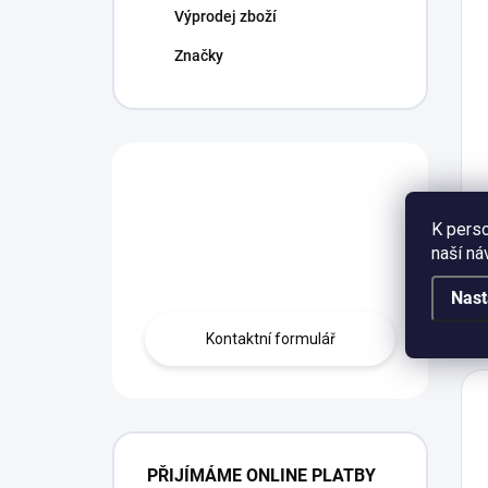
Výprodej zboží
Značky
Máte otázku?
Obráťte se na
K perso
naší ná
profíka.
Nast
Kontaktní formulář
PŘIJÍMÁME ONLINE PLATBY