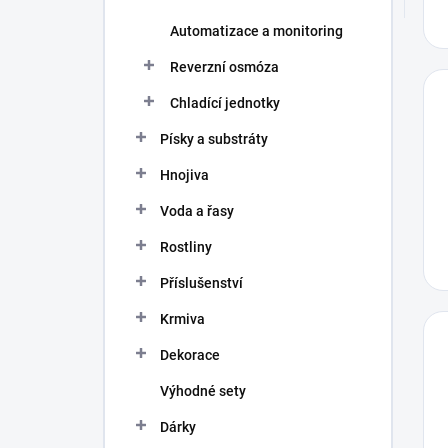
Automatizace a monitoring
Reverzní osmóza
Chladící jednotky
Písky a substráty
Hnojiva
Voda a řasy
Rostliny
Příslušenství
Krmiva
Dekorace
Výhodné sety
Dárky