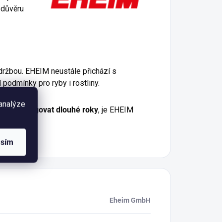
 důvěru
držbou. EHEIM neustále přichází s
 podmínky pro ryby i rostliny.
 analýze
lehlivě fungovat dlouhé roky
, je EHEIM
é kvality.
asím
Eheim GmbH