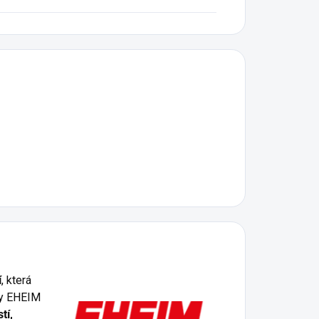
í
, která
ty EHEIM
tí,