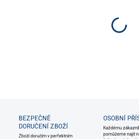
−
DETAIL
ZE
BEZPEČNÉ
OSOBNÍ PŘÍ
DORUČENÍ ZBOŽÍ
Každému zákazní
pomůžeme najít ne
Zboží doručím v perfektním