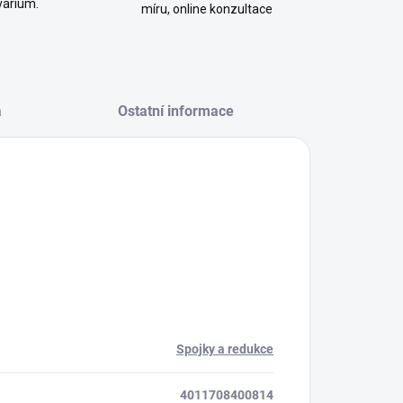
várium.
míru, online konzultace
a
Ostatní informace
Spojky a redukce
4011708400814