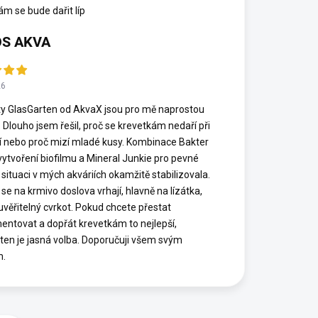
ám se bude dařit líp
S AKVA
26
y GlasGarten od AkvaX jsou pro mě naprostou
. Dlouho jsem řešil, proč se krevetkám nedaří při
í nebo proč mizí mladé kusy. Kombinace Bakter
vytvoření biofilmu a Mineral Junkie pro pevné
 situaci v mých akváriích okamžitě stabilizovala.
se na krmivo doslova vrhají, hlavně na lízátka,
euvěřitelný cvrkot. Pokud chcete přestat
entovat a dopřát krevetkám to nejlepší,
ten je jasná volba. Doporučuji všem svým
m.