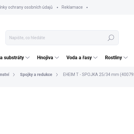
nky ochrany osobních údajů
Reklamace
Hledat
 a substráty
Hnojiva
Voda a řasy
Rostliny
nství
Spojky a redukce
EHEIM T - SPOJKA 25/34 mm (40079
ČKA:
EHEIM
154
127,2
Měrná
SKL
cena:
MOŽNO