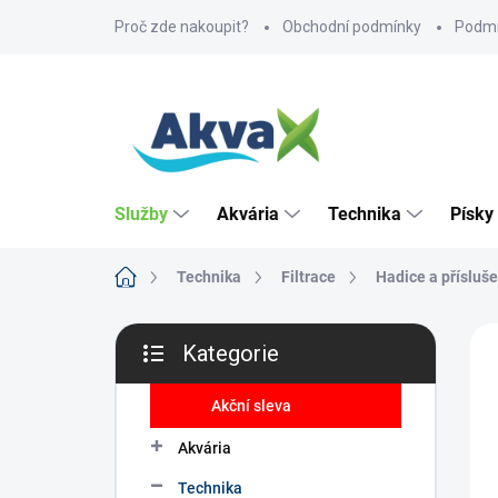
Přejít
Proč zde nakoupit?
Obchodní podmínky
Podmí
na
obsah
Služby
Akvária
Technika
Písky
Domů
Technika
Filtrace
Hadice a přísluše
P
ZNA
Kategorie
o
Přeskočit
s
kategorie
t
Akční sleva
r
Akvária
a
n
Technika