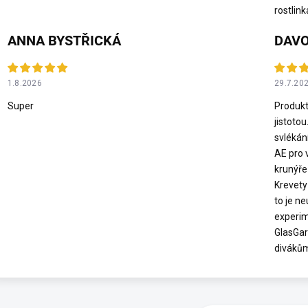
rostlink
ANNA BYSTŘICKÁ
DAVO
1.8.2026
29.7.20
Super
Produkt
jistotou
svlékán
AE pro 
krunýře
Krevety 
to je n
experim
GlasGar
diváků