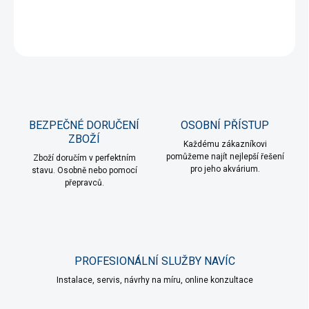
DETAILNÍ INFORMACE
ZEPTAT SE
HLÍDAT
BEZPEČNÉ DORUČENÍ
OSOBNÍ PŘÍSTUP
ZBOŽÍ
Každému zákazníkovi
pomůžeme najít nejlepší řešení
Zboží doručím v perfektním
pro jeho akvárium.
stavu. Osobně nebo pomocí
přepravců.
PROFESIONÁLNÍ SLUŽBY NAVÍC
Instalace, servis, návrhy na míru, online konzultace