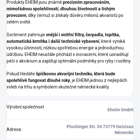
Produkty EHEIM jsou známé
precizním zpracováním,
mimořádnou spolehlivostí, dlouhou životností a tichým
provozem
, díky čemuž si získaly důvěru milionů akvaristů po
celém světě.
Sortiment zahrnuje
vnější i vnitřní filtry, čerpadla, topítka,
automatická krmítka i další technické vybavení
, které vyniká
vysokou účinností, nízkou spotřebou energie a jednoduchou
údržbou. EHEIM neustále přichází s inovacemi, které usnadňují
péči o akvárium a zajišťují optimální podmínky pro ryby i rostliny.
Pokud hledáte
špičkovou akvarijní techniku, která bude
spolehlivě fungovat dlouhé roky
, je EHEIM jednou z nejlepších
voleb na trhu a symbolem skutečné německé kvality.
Výrobní společnost
Eheim GmbH
:
Plochinger Str. 54 73779 Deizisau
Adresa
:
Německo