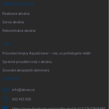
NABÍDKA SLUŽEB
Realizace akvária
Servis akvária
Rekonstrukce akvária
BLOG
Průvodce hnojivy AquaGrower – vše, co potřebujete vědět
Správné proudění vody v akváriu
Srovnání akvarijních skimmerů
KONTAKT
info
@
akvax.cz
602 455 000
https://www.facebook.com/profile.php?id=61577637968385