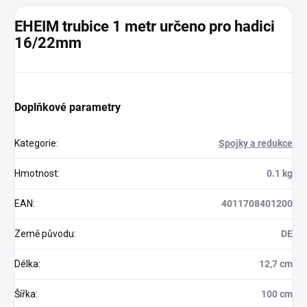
EHEIM trubice 1 metr určeno pro hadici
16/22mm
Doplňkové parametry
Kategorie
:
Spojky a redukce
Hmotnost
:
0.1 kg
EAN
:
4011708401200
Země původu
:
DE
Délka
:
12,7 cm
Šířka
:
100 cm