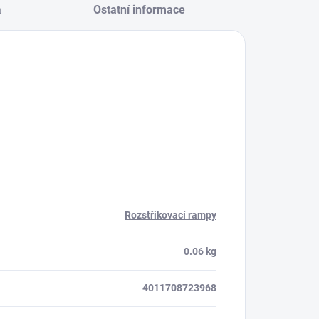
a
Ostatní informace
Rozstřikovací rampy
0.06 kg
4011708723968