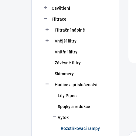
n
í
Osvětlení
p
Filtrace
a
n
Filtrační náplně
e
l
Vnější filtry
Vnitřní filtry
Závěsné filtry
Skimmery
Hadice a příslušenství
Lily Pipes
Spojky a redukce
Výtok
Rozstřikovací rampy