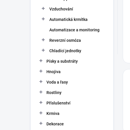
Vzduchování
Automatická krmítka
Automatizace a monitoring
Reverzní osmóza
Chladící jednotky
Písky a substráty
Hnojiva
Voda a řasy
Rostliny
Příslušenství
Krmiva
Dekorace