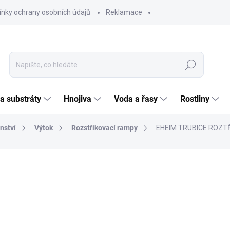
nky ochrany osobních údajů
Reklamace
Hledat
 a substráty
Hnojiva
Voda a řasy
Rostliny
nství
Výtok
Rozstřikovací rampy
EHEIM TRUBICE ROZTŘ
ČKA:
EHEIM
418
345,4
Měrná
SKL
cena:
MOŽNO