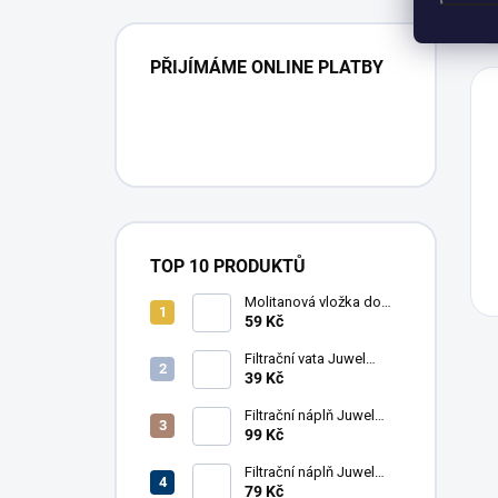
PŘIJÍMÁME ONLINE PLATBY
TOP 10 PRODUKTŮ
Molitanová vložka do
filtru Turbo Mini
59 Kč
Filtrační vata Juwel
BioPad pro Bioflow 3.0,
39 Kč
Compact M, 5 ks
Filtrační náplň Juwel
Nitrax pro Bioflow 3.0,
99 Kč
Compact M
Filtrační náplň Juwel
BioPlus Fine (jemná) pro
79 Kč