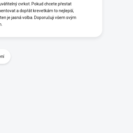
euvěřitelný cvrkot. Pokud chcete přestat
entovat a dopřát krevetkám to nejlepší,
ten je jasná volba. Doporučuji všem svým
m.
ení