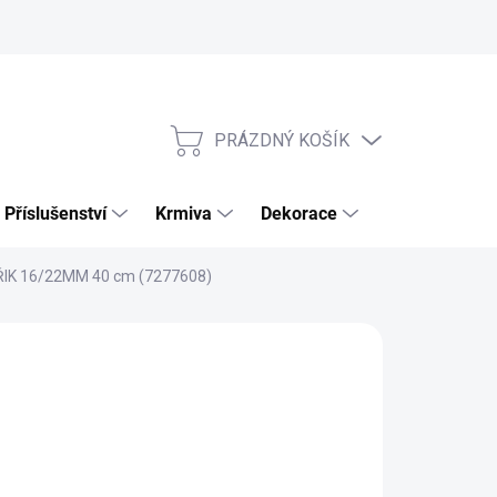
PRÁZDNÝ KOŠÍK
NÁKUPNÍ
KOŠÍK
Příslušenství
Krmiva
Dekorace
Výhodné sety
IK 16/22MM 40 cm (7277608)
 Kč
5 Kč bez DPH
ADEM
(>5 KS)
STI DORUČENÍ