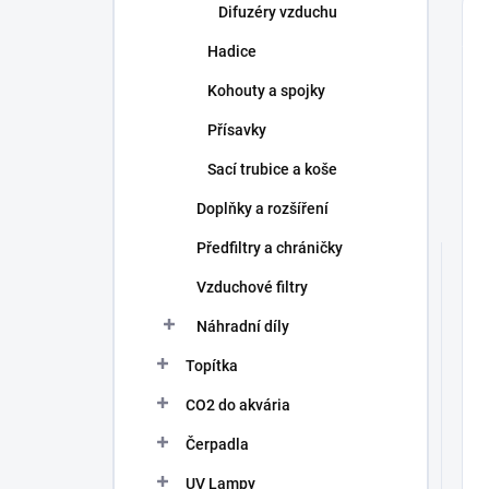
Difuzéry vzduchu
Hadice
Kohouty a spojky
Přísavky
Sací trubice a koše
Doplňky a rozšíření
Předfiltry a chráničky
Vzduchové filtry
Náhradní díly
Topítka
CO2 do akvária
Čerpadla
UV Lampy