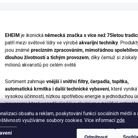
EHEIM
je ikonická
německá značka s více než 75letou tradic
patří mezi světové lídry ve výrobě
akvarijní techniky
. Produk
jsou známé
precizním zpracováním, mimořádnou spolehlivos
dlouhou životností a tichým provozem
, díky čemuž si získaly
milionů akvaristů po celém světě.
Sortiment zahrnuje
vnější i vnitřní filtry, čerpadla, topítka,
automatická krmítka i další technické vybavení
, které vyniká
vysokou účinností, nízkou spotřebou energie a jednoduchou ú
inovacemi, které usnadňují péči o akvárium a zajišťují optimální
nalizaci obsahu a reklam, poskytování funkcí sociálních médií a
vštěvnosti využíváme soubory cookies. Více informací
zde
.
Pokud hledáte
špičkovou akvarijní techniku, která bude spo
jednou z nejlepších voleb na trhu a symbolem skutečné německ
avení
Odmítnout
Souhl