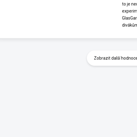
to je n
experim
GlasGar
diváků
Zobrazit další hodnoc