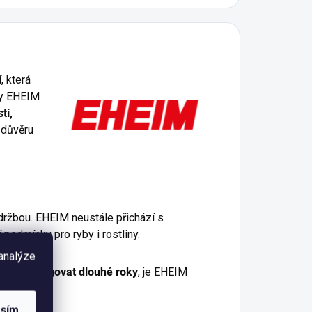
í
, která
ty EHEIM
tí,
 důvěru
držbou. EHEIM neustále přichází s
 podmínky pro ryby i rostliny.
 analýze
lehlivě fungovat dlouhé roky
, je EHEIM
é kvality.
asím