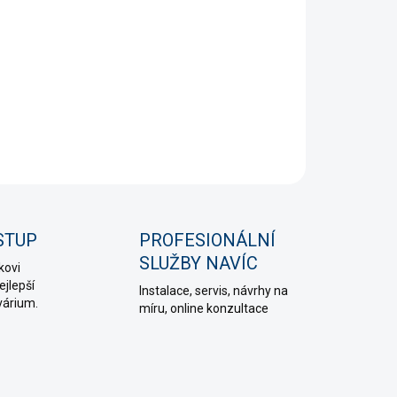
+
Přidat do košíku
NÍ INFORMACE
PTAT SE
HLÍDAT
STUP
PROFESIONÁLNÍ
SLUŽBY NAVÍC
kovi
jlepší
Instalace, servis, návrhy na
várium.
míru, online konzultace