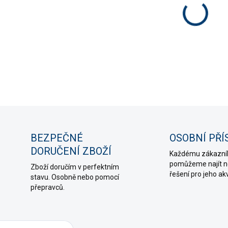
−
DETAIL
ZE
BEZPEČNÉ
OSOBNÍ PŘÍ
DORUČENÍ ZBOŽÍ
Každému zákazní
pomůžeme najít ne
Zboží doručím v perfektním
řešení pro jeho ak
stavu. Osobně nebo pomocí
přepravců.