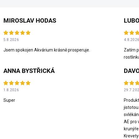
MIROSLAV HODAS
LUBO
5.8.2026
4.8.202
Jsem spokojen Akvárium krásně prosperuje.
Zatím p
rostlink
ANNA BYSTŘICKÁ
DAVO
1.8.2026
29.7.20
Super
Produkt
jistotou
svlékán
AE pro 
krunýře
Krevety 