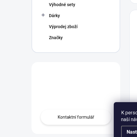
Výhodné sety
Dárky
Výprodej zboží
Značky
Máte otázku?
Obráťte se na
profíka.
K perso
Kontaktní formulář
naší ná
Nast