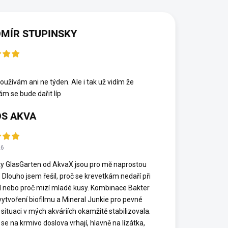
MÍR STUPINSKY
6
oužívám ani ne týden. Ale i tak už vidím že
ám se bude dařit líp
S AKVA
26
y GlasGarten od AkvaX jsou pro mě naprostou
. Dlouho jsem řešil, proč se krevetkám nedaří při
í nebo proč mizí mladé kusy. Kombinace Bakter
vytvoření biofilmu a Mineral Junkie pro pevné
 situaci v mých akváriích okamžitě stabilizovala.
se na krmivo doslova vrhají, hlavně na lízátka,