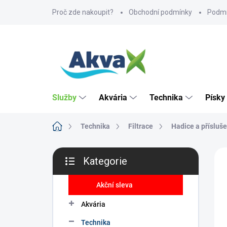
Přejít
Proč zde nakoupit?
Obchodní podmínky
Podmí
na
obsah
Služby
Akvária
Technika
Písky
Domů
Technika
Filtrace
Hadice a přísluše
P
ZNA
Kategorie
o
Přeskočit
s
kategorie
t
Akční sleva
r
Akvária
a
n
Technika