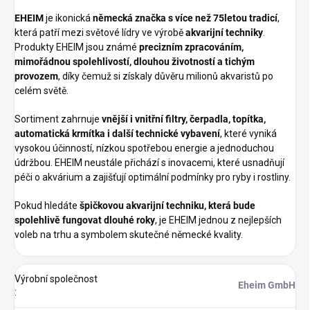
EHEIM
je ikonická
německá značka s více než 75letou tradicí
,
která patří mezi světové lídry ve výrobě
akvarijní techniky
.
Produkty EHEIM jsou známé
precizním zpracováním,
mimořádnou spolehlivostí, dlouhou životností a tichým
provozem
, díky čemuž si získaly důvěru milionů akvaristů po
celém světě.
Sortiment zahrnuje
vnější i vnitřní filtry, čerpadla, topítka,
automatická krmítka i další technické vybavení
, které vyniká
vysokou účinností, nízkou spotřebou energie a jednoduchou
údržbou. EHEIM neustále přichází s inovacemi, které usnadňují
péči o akvárium a zajišťují optimální podmínky pro ryby i rostliny.
Pokud hledáte
špičkovou akvarijní techniku, která bude
spolehlivě fungovat dlouhé roky
, je EHEIM jednou z nejlepších
voleb na trhu a symbolem skutečné německé kvality.
Výrobní společnost
Eheim GmbH
: