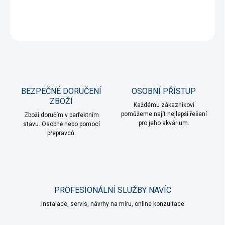
DETAILNÍ INFORMACE
ZEPTAT SE
HLÍDAT
BEZPEČNÉ DORUČENÍ
OSOBNÍ PŘÍSTUP
ZBOŽÍ
Každému zákazníkovi
pomůžeme najít nejlepší řešení
Zboží doručím v perfektním
pro jeho akvárium.
stavu. Osobně nebo pomocí
přepravců.
PROFESIONÁLNÍ SLUŽBY NAVÍC
Instalace, servis, návrhy na míru, online konzultace