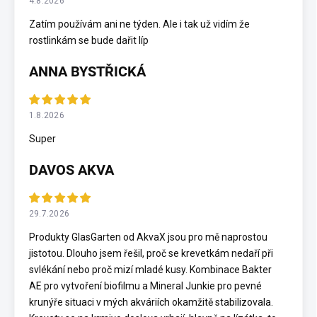
4.8.2026
Zatím používám ani ne týden. Ale i tak už vidím že
rostlinkám se bude dařit líp
ANNA BYSTŘICKÁ
1.8.2026
Super
DAVOS AKVA
29.7.2026
Produkty GlasGarten od AkvaX jsou pro mě naprostou
jistotou. Dlouho jsem řešil, proč se krevetkám nedaří při
svlékání nebo proč mizí mladé kusy. Kombinace Bakter
AE pro vytvoření biofilmu a Mineral Junkie pro pevné
krunýře situaci v mých akváriích okamžitě stabilizovala.