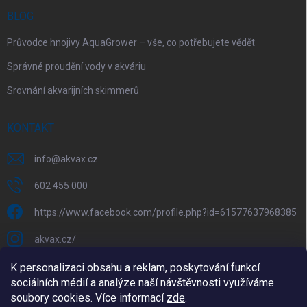
BLOG
Průvodce hnojivy AquaGrower – vše, co potřebujete vědět
Správné proudění vody v akváriu
Srovnání akvarijních skimmerů
KONTAKT
info
@
akvax.cz
602 455 000
https://www.facebook.com/profile.php?id=61577637968385
akvax.cz/
602 455 000
K personalizaci obsahu a reklam, poskytování funkcí
sociálních médií a analýze naší návštěvnosti využíváme
@akvax_cz
soubory cookies. Více informací
zde
.