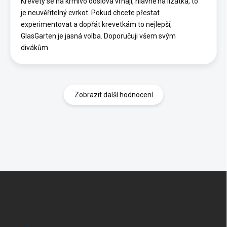
Krevety se na krmivo doslova vrhají, hlavně na lízátka, to
je neuvěřitelný cvrkot. Pokud chcete přestat
experimentovat a dopřát krevetkám to nejlepší,
GlasGarten je jasná volba. Doporučuji všem svým
divákům.
Zobrazit další hodnocení
Z
á
p
a
t