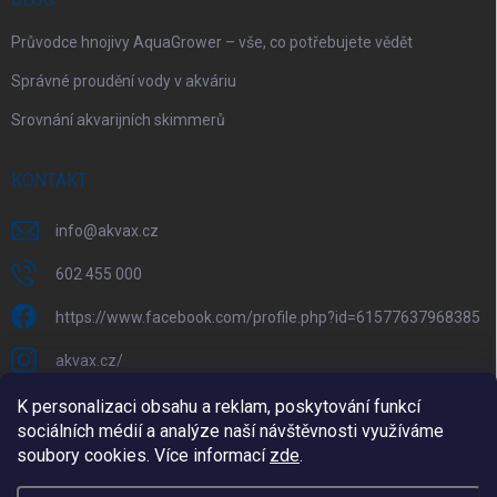
Průvodce hnojivy AquaGrower – vše, co potřebujete vědět
Správné proudění vody v akváriu
Srovnání akvarijních skimmerů
KONTAKT
info
@
akvax.cz
602 455 000
https://www.facebook.com/profile.php?id=61577637968385
akvax.cz/
602 455 000
K personalizaci obsahu a reklam, poskytování funkcí
sociálních médií a analýze naší návštěvnosti využíváme
@akvax_cz
soubory cookies. Více informací
zde
.