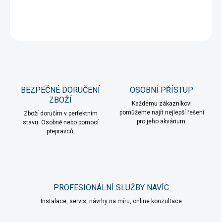
DETAILNÍ INFORMACE
ZEPTAT SE
HLÍDAT
BEZPEČNÉ DORUČENÍ
OSOBNÍ PŘÍSTUP
ZBOŽÍ
Každému zákazníkovi
pomůžeme najít nejlepší řešení
Zboží doručím v perfektním
pro jeho akvárium.
stavu. Osobně nebo pomocí
přepravců.
PROFESIONÁLNÍ SLUŽBY NAVÍC
Instalace, servis, návrhy na míru, online konzultace