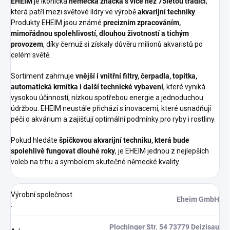
EHEIM
je ikonická
německá značka s více než 75letou tradicí
,
která patří mezi světové lídry ve výrobě
akvarijní techniky
.
Produkty EHEIM jsou známé
precizním zpracováním,
mimořádnou spolehlivostí, dlouhou životností a tichým
provozem
, díky čemuž si získaly důvěru milionů akvaristů po
celém světě.
Sortiment zahrnuje
vnější i vnitřní filtry, čerpadla, topítka,
automatická krmítka i další technické vybavení
, které vyniká
vysokou účinností, nízkou spotřebou energie a jednoduchou
údržbou. EHEIM neustále přichází s inovacemi, které usnadňují
péči o akvárium a zajišťují optimální podmínky pro ryby i rostliny.
Pokud hledáte
špičkovou akvarijní techniku, která bude
spolehlivě fungovat dlouhé roky
, je EHEIM jednou z nejlepších
voleb na trhu a symbolem skutečné německé kvality.
Výrobní společnost
Eheim GmbH
:
Plochinger Str. 54 73779 Deizisau