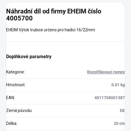
Náhradní díl od firmy EHEIM číslo
4005700
EHEIM Výtok trubice určeno pro hadici 16/22mm
Doplňkové parametry
Kategorie
:
Rozstřikovací rampy
Hmotnost
:
0.01 kg
EAN
:
4011708001387
Země původu
:
DE
Délka
:
20 cm