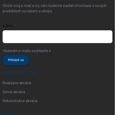
Vložte svůj e-mail a my vám budeme zasílat informace o nových
produktech na našem e-shopu.
E-MAIL
Vložením e-mailu souhlasíte s
podmínkami ochrany osobních údajů
Přihlásit se
NABÍDKA SLUŽEB
Realizace akvária
Servis akvária
Rekonstrukce akvária
BLOG