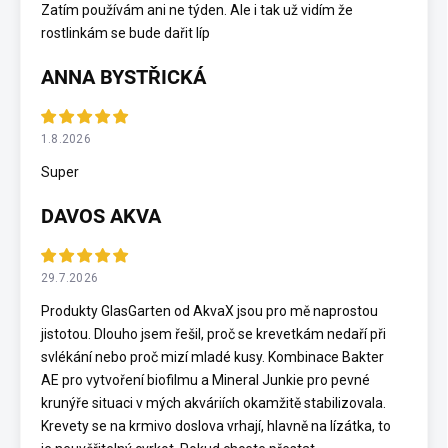
Zatím používám ani ne týden. Ale i tak už vidím že
rostlinkám se bude dařit líp
ANNA BYSTŘICKÁ
1.8.2026
Super
DAVOS AKVA
29.7.2026
Produkty GlasGarten od AkvaX jsou pro mě naprostou
jistotou. Dlouho jsem řešil, proč se krevetkám nedaří při
svlékání nebo proč mizí mladé kusy. Kombinace Bakter
AE pro vytvoření biofilmu a Mineral Junkie pro pevné
krunýře situaci v mých akváriích okamžitě stabilizovala.
Krevety se na krmivo doslova vrhají, hlavně na lízátka, to