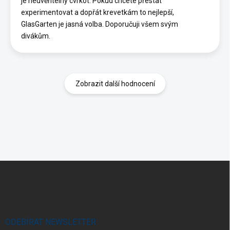
je neuvěřitelný cvrkot. Pokud chcete přestat
experimentovat a dopřát krevetkám to nejlepší,
GlasGarten je jasná volba. Doporučuji všem svým
divákům.
Zobrazit další hodnocení
Z
á
p
a
t
í
ODEBÍRAT NEWSLETTER