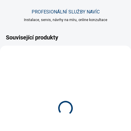
PROFESIONÁLNÍ SLUŽBY NAVÍC
Instalace, servis, návrhy na míru, online konzultace
Související produkty
SKLADEM
SKLADEM
(>5 KS)
(>5 KS)
Papillon sada 3 kartáčů
EHEIM hadice čermá
16/22 mm po 1 metru
139 Kč
114 Kč
Do košíku