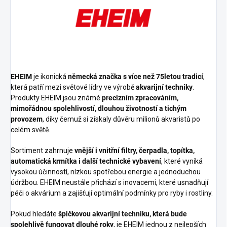
EHEIM
je ikonická
německá značka s více než 75letou tradicí
,
která patří mezi světové lídry ve výrobě
akvarijní techniky
.
Produkty EHEIM jsou známé
precizním zpracováním,
mimořádnou spolehlivostí, dlouhou životností a tichým
provozem
, díky čemuž si získaly důvěru milionů akvaristů po
celém světě.
Sortiment zahrnuje
vnější i vnitřní filtry, čerpadla, topítka,
automatická krmítka i další technické vybavení
, které vyniká
vysokou účinností, nízkou spotřebou energie a jednoduchou
údržbou. EHEIM neustále přichází s inovacemi, které usnadňují
péči o akvárium a zajišťují optimální podmínky pro ryby i rostliny.
Pokud hledáte
špičkovou akvarijní techniku, která bude
spolehlivě fungovat dlouhé roky
, je EHEIM jednou z nejlepších