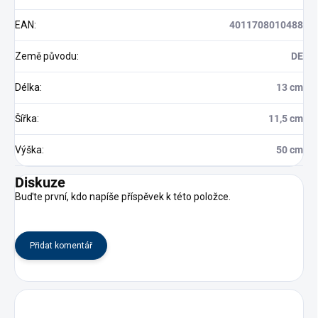
EAN
:
4011708010488
Země původu
:
DE
Délka
:
13 cm
Šířka
:
11,5 cm
Výška
:
50 cm
Diskuze
Buďte první, kdo napíše příspěvek k této položce.
Přidat komentář