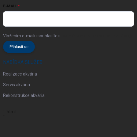
E-MAIL
Vložením e-mailu souhlasíte s
podmínkami ochrany osobních údajů
Přihlásit se
NABÍDKA SLUŽEB
Realizace akvária
Servis akvária
Rekonstrukce akvária
```html
```