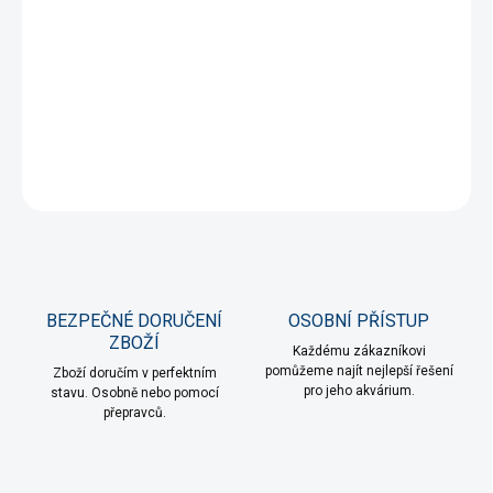
DORUČENÍ
−
+
Přidat do košíku
DETAILNÍ INFORMACE
ZEPTAT SE
HLÍDAT
BEZPEČNÉ DORUČENÍ
OSOBNÍ PŘÍSTUP
ZBOŽÍ
Každému zákazníkovi
pomůžeme najít nejlepší řešení
Zboží doručím v perfektním
pro jeho akvárium.
stavu. Osobně nebo pomocí
přepravců.