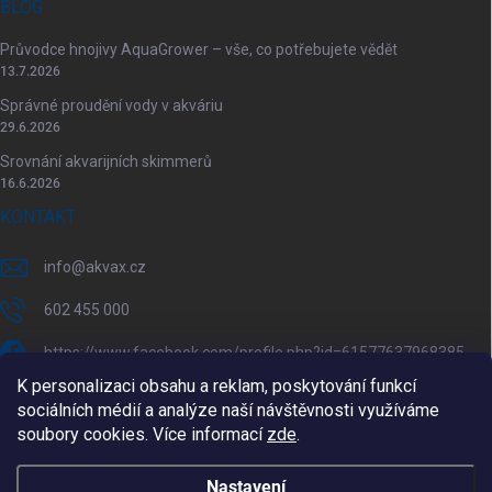
BLOG
Průvodce hnojivy AquaGrower – vše, co potřebujete vědět
13.7.2026
Správné proudění vody v akváriu
29.6.2026
Srovnání akvarijních skimmerů
16.6.2026
KONTAKT
info
@
akvax.cz
602 455 000
https://www.facebook.com/profile.php?id=61577637968385
K personalizaci obsahu a reklam, poskytování funkcí
akvax.cz/
sociálních médií a analýze naší návštěvnosti využíváme
soubory cookies. Více informací
zde
.
602 455 000
@akvax_cz
Nastavení