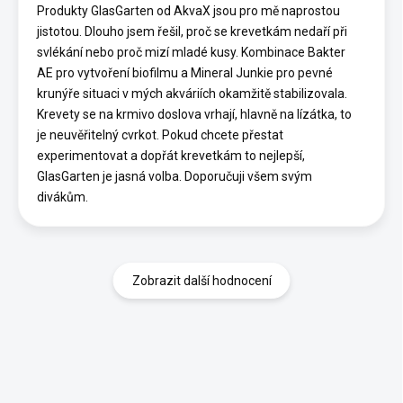
Produkty GlasGarten od AkvaX jsou pro mě naprostou
jistotou. Dlouho jsem řešil, proč se krevetkám nedaří při
svlékání nebo proč mizí mladé kusy. Kombinace Bakter
AE pro vytvoření biofilmu a Mineral Junkie pro pevné
krunýře situaci v mých akváriích okamžitě stabilizovala.
Krevety se na krmivo doslova vrhají, hlavně na lízátka, to
je neuvěřitelný cvrkot. Pokud chcete přestat
experimentovat a dopřát krevetkám to nejlepší,
GlasGarten je jasná volba. Doporučuji všem svým
divákům.
Zobrazit další hodnocení