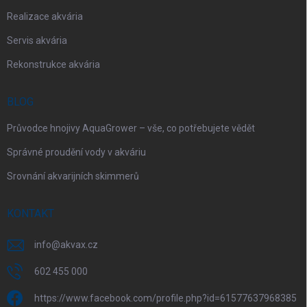
Realizace akvária
Servis akvária
Rekonstrukce akvária
BLOG
Průvodce hnojivy AquaGrower – vše, co potřebujete vědět
Správné proudění vody v akváriu
Srovnání akvarijních skimmerů
KONTAKT
info
@
akvax.cz
602 455 000
https://www.facebook.com/profile.php?id=61577637968385