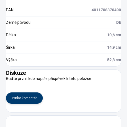
EAN
:
4011708370490
Země původu
:
DE
Délka
:
10,6 cm
Šířka
:
14,9 cm
Výška
:
52,3 cm
Diskuze
Buďte první, kdo napíše příspěvek k této položce.
Přidat komentář