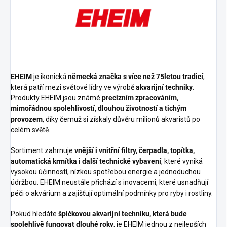
EHEIM
je ikonická
německá značka s více než 75letou tradicí
,
která patří mezi světové lídry ve výrobě
akvarijní techniky
.
Produkty EHEIM jsou známé
precizním zpracováním,
mimořádnou spolehlivostí, dlouhou životností a tichým
provozem
, díky čemuž si získaly důvěru milionů akvaristů po
celém světě.
Sortiment zahrnuje
vnější i vnitřní filtry, čerpadla, topítka,
automatická krmítka i další technické vybavení
, které vyniká
vysokou účinností, nízkou spotřebou energie a jednoduchou
údržbou. EHEIM neustále přichází s inovacemi, které usnadňují
péči o akvárium a zajišťují optimální podmínky pro ryby i rostliny.
Pokud hledáte
špičkovou akvarijní techniku, která bude
spolehlivě fungovat dlouhé roky
, je EHEIM jednou z nejlepších