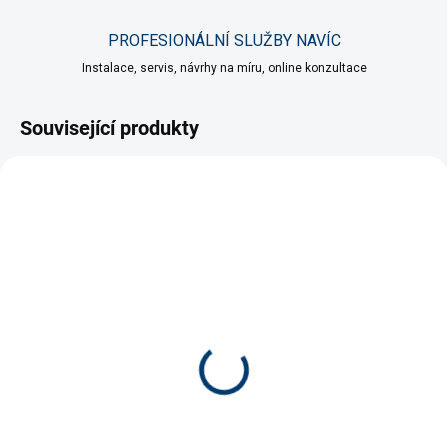
PROFESIONÁLNÍ SLUŽBY NAVÍC
Instalace, servis, návrhy na míru, online konzultace
Související produkty
SKLADEM
SKLADEM
(>5 KS)
(>5 KS)
Papillon sada 3 kartáčů
EHEIM hadice čermá
16/22 mm po 1 metru
139 Kč
114 Kč
Do košíku