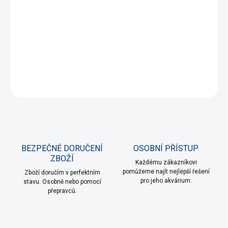
DORUČENÍ
−
+
Přidat do košíku
DETAILNÍ INFORMACE
ZEPTAT SE
HLÍDAT
BEZPEČNÉ DORUČENÍ
OSOBNÍ PŘÍSTUP
ZBOŽÍ
Každému zákazníkovi
pomůžeme najít nejlepší řešení
Zboží doručím v perfektním
pro jeho akvárium.
stavu. Osobně nebo pomocí
přepravců.