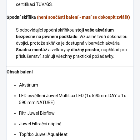
certifikaci TÜV/GS.
Spodní skříňka
(není součástí balení - musí se dokoupit zvlášť)
S odpovídající spodní skříňkou
stojí vaše akvárium
bezpečně na pevném podkladu
. Vizuálně tvoří dokonalou
dvojici, protože skříňka je dostupná v barvách akvária.
Snadná montáž
a velkorysý
úložný prostor
, například pro
příslušenství, splňují všechny praktické požadavky.
Obsah balení
Akvárium
LED osvětlení Juwel MultiLux LED (1x 590mm DAY a 1x
590 mm NATURE)
Filtr Juwel Bioflow
Juwel Filtrační náplně
Topítko Juwel AquaHeat