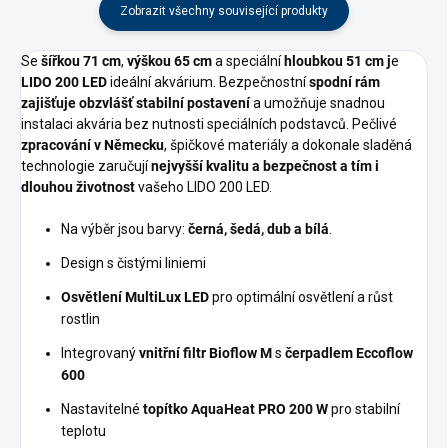
Zobrazit všechny související produkty
Se
šířkou 71 cm
,
výškou 65 cm
a speciální
hloubkou 51 cm j
e
LIDO 200 LED
ideální akvárium. Bezpečnostní
spodní rám
zajišťuje obzvlášť stabilní postavení
a umožňuje snadnou
instalaci akvária bez nutnosti speciálních podstavců. Pečlivé
zpracování v Německu
, špičkové materiály a dokonale sladěná
technologie zaručují
nejvyšší kvalitu a bezpečnost a tím i
dlouhou životnost
vašeho LIDO 200 LED.
Na výběr jsou barvy:
černá, šedá, dub a bílá
.
Design s čistými liniemi
Osvětlení MultiLux LED
pro optimální osvětlení a růst
rostlin
Integrovaný
vnitřní filtr Bioflow M
s
čerpadlem Eccoflow
600
Nastavitelné
topítko AquaHeat PRO 200 W
pro stabilní
teplotu