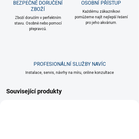
BEZPEČNÉ DORUČENÍ
OSOBNÍ PŘÍSTUP
ZBOŽÍ
Každému zákazníkovi
pomůžeme najít nejlepší řešení
Zboží doručím v perfektním
pro jeho akvárium.
stavu. Osobně nebo pomocí
přepravců.
PROFESIONÁLNÍ SLUŽBY NAVÍC
Instalace, servis, návrhy na míru, online konzultace
Související produkty
VÍCE ZA MÉNĚ