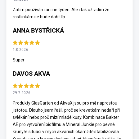
Zatím používám ani ne týden. Ale i tak už vidím že
rostlinkám se bude dařit líp
ANNA BYSTŘICKÁ
1.8.2026
Super
DAVOS AKVA
29.7.2026
Produkty GlasGarten od AkvaX jsou pro mě naprostou
jistotou. Dlouho jsem řešil, proč se krevetkám nedaří při
svlékání nebo proč mizí mladé kusy. Kombinace Bakter
AE pro vytvoření biofilmu a Mineral Junkie pro pevné
krunýře situaci v mých akváriích okamžitě stabilizovala.
Krevety se na krmivo doslova vrhají, hlavně na lízátka, to