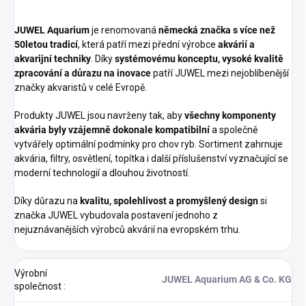
JUWEL Aquarium
je renomovaná
německá značka s více než
50letou tradicí
, která patří mezi přední výrobce
akvárií a
akvarijní techniky
. Díky
systémovému konceptu, vysoké kvalitě
zpracování a důrazu na inovace
patří JUWEL mezi nejoblíbenější
značky akvaristů v celé Evropě.
Produkty JUWEL jsou navrženy tak, aby
všechny komponenty
akvária byly vzájemně dokonale kompatibilní
a společně
vytvářely optimální podmínky pro chov ryb. Sortiment zahrnuje
akvária, filtry, osvětlení, topítka i další příslušenství vyznačující se
moderní technologií a dlouhou životností.
Díky důrazu na
kvalitu, spolehlivost a promyšlený design
si
značka JUWEL vybudovala postavení jednoho z
nejuznávanějších výrobců akvárií na evropském trhu.
Výrobní
JUWEL Aquarium AG & Co. KG
společnost
: