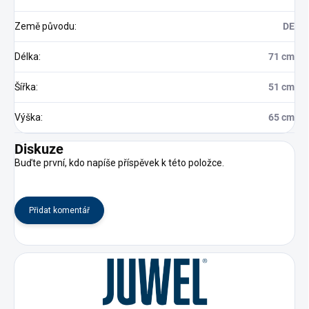
Země původu
:
DE
Délka
:
71 cm
Šířka
:
51 cm
Výška
:
65 cm
Diskuze
Buďte první, kdo napíše příspěvek k této položce.
Přidat komentář