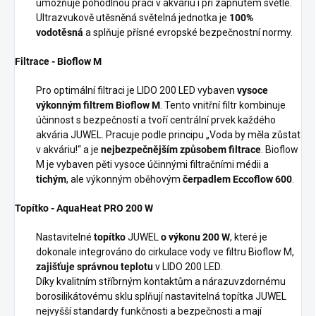
umožňuje pohodlnou práci v akváriu i při zapnutém světle.
Ultrazvukově utěsněná světelná jednotka je
100%
vodotěsná
a splňuje přísné evropské bezpečnostní normy.
Filtrace - Bioflow M
Pro optimální filtraci je LIDO 200 LED vybaven
vysoce
výkonným filtrem Bioflow M
. Tento vnitřní filtr kombinuje
účinnost s bezpečností a tvoří centrální prvek každého
akvária JUWEL. Pracuje podle principu „Voda by měla zůstat
v akváriu!“ a je
nejbezpečnějším způsobem filtrace
. Bioflow
M je vybaven pěti vysoce účinnými filtračními médii a
tichým
, ale výkonným oběhovým
čerpadlem Eccoflow 600
.
Topítko - AquaHeat PRO 200 W
Nastavitelné
topítko
JUWEL
o výkonu 200 W
, které je
dokonale integrováno do cirkulace vody ve filtru Bioflow M,
zajišťuje správnou teplotu
v LIDO 200 LED.
Díky kvalitním stříbrným kontaktům a nárazuvzdornému
borosilikátovému sklu splňují nastavitelná topítka JUWEL
nejvyšší standardy funkčnosti a bezpečnosti a mají