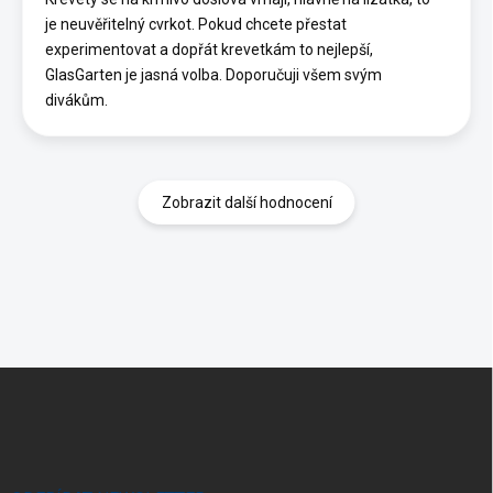
je neuvěřitelný cvrkot. Pokud chcete přestat
experimentovat a dopřát krevetkám to nejlepší,
GlasGarten je jasná volba. Doporučuji všem svým
divákům.
Zobrazit další hodnocení
Z
á
p
a
t