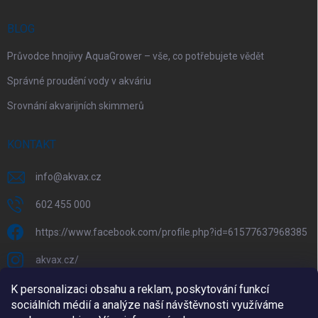
BLOG
Průvodce hnojivy AquaGrower – vše, co potřebujete vědět
Správné proudění vody v akváriu
Srovnání akvarijních skimmerů
KONTAKT
info
@
akvax.cz
602 455 000
https://www.facebook.com/profile.php?id=61577637968385
akvax.cz/
602 455 000
K personalizaci obsahu a reklam, poskytování funkcí
sociálních médií a analýze naší návštěvnosti využíváme
@akvax_cz