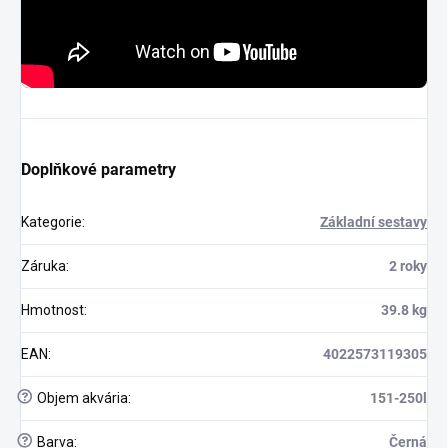
Doplňkové parametry
Kategorie
:
Základní sestavy
Záruka
:
2 roky
Hmotnost
:
39.8 kg
EAN
:
4022573119305
?
Objem akvária
:
151-250l
?
Barva
:
Černá