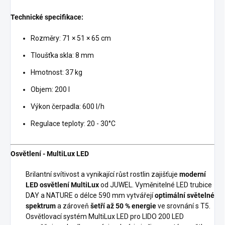
Technické specifikace:
Rozměry: 71 × 51 × 65 cm
Tloušťka skla: 8 mm
Hmotnost: 37 kg
Objem: 200 l
Výkon čerpadla: 600 l/h
Regulace teploty: 20 - 30°C
Osvětlení - MultiLux LED
Brilantní svítivost a vynikající růst rostlin zajišťuje
moderní
LED osvětlení MultiLux
od JUWEL. Vyměnitelné LED trubice
DAY a NATURE o délce 590 mm vytvářejí
optimální světelné
spektrum
a zároveň
šetří až 50 % energie
ve srovnání s T5.
Osvětlovací systém MultiLux LED pro LIDO 200 LED