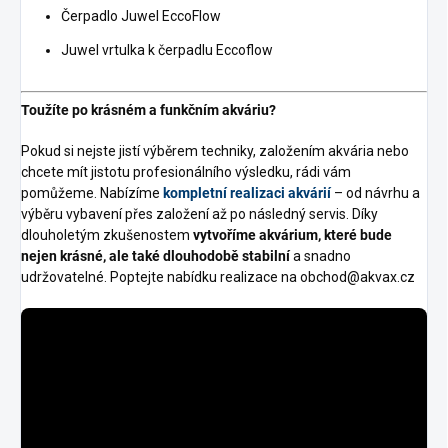
Čerpadlo Juwel EccoFlow
Juwel vrtulka k čerpadlu Eccoflow
Toužíte po krásném a funkčním akváriu?
Pokud si nejste jistí výběrem techniky, založením akvária nebo
chcete mít jistotu profesionálního výsledku, rádi vám
pomůžeme. Nabízíme
kompletní realizaci akvárií
– od návrhu a
výběru vybavení přes založení až po následný servis. Díky
dlouholetým zkušenostem
vytvoříme akvárium, které bude
nejen krásné, ale také dlouhodobě stabilní
a snadno
udržovatelné. Poptejte nabídku realizace na obchod@akvax.cz