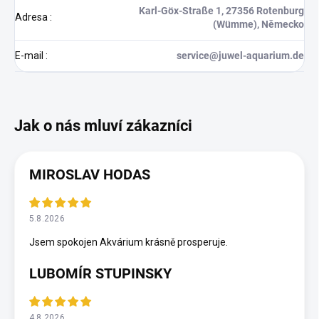
Karl-Göx-Straße 1, 27356 Rotenburg
Adresa
:
(Wümme), Německo
E-mail
:
service@juwel-aquarium.de
MIROSLAV HODAS
5.8.2026
Jsem spokojen Akvárium krásně prosperuje.
LUBOMÍR STUPINSKY
4.8.2026