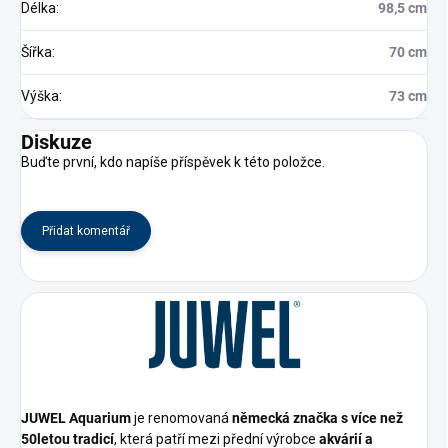
Délka
:
98,5 cm
Šířka
:
70 cm
Výška
:
73 cm
Diskuze
Buďte první, kdo napíše příspěvek k této položce.
Přidat komentář
JUWEL Aquarium
je renomovaná
německá značka s více než
50letou tradicí
, která patří mezi přední výrobce
akvárií a