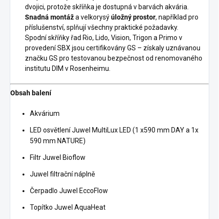
dvojici, protože skříňka je dostupná v barvách akvária.
Snadná montáž
a velkorysý
úložný prostor
, například pro
příslušenství, splňují všechny praktické požadavky.
Spodní skříňky řad Rio, Lido, Vision, Trigon a Primo v
provedení SBX jsou certifikovány GS – získaly uznávanou
značku GS pro testovanou bezpečnost od renomovaného
institutu DIM v Rosenheimu.
Obsah balení
Akvárium
LED osvětlení Juwel MultiLux LED (1 x590 mm DAY a 1x
590 mm NATURE)
Filtr Juwel Bioflow
Juwel filtrační náplně
Čerpadlo Juwel EccoFlow
Topítko Juwel AquaHeat