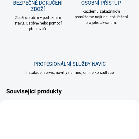
BEZPEČNÉ DORUČENÍ
OSOBNÍ PŘÍSTUP
ZBOŽÍ
Každému zákazníkovi
pomůžeme najít nejlepší řešení
Zboží doručím v perfektním
pro jeho akvárium.
stavu. Osobně nebo pomocí
přepravců.
PROFESIONÁLNÍ SLUŽBY NAVÍC
Instalace, servis, návrhy na míru, online konzultace
Související produkty
VÍCE ZA MÉNĚ