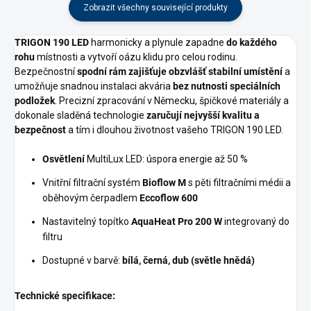
Zobrazit všechny související produkty
TRIGON 190 LED
harmonicky a plynule zapadne
do každého
rohu
místnosti a vytvoří oázu klidu pro celou rodinu.
Bezpečnostní
spodní rám zajišťuje obzvlášť stabilní umístění
a
umožňuje snadnou instalaci akvária
bez nutnosti speciálních
podložek
. Precizní zpracování v Německu, špičkové materiály a
dokonale sladěná technologie
zaručují nejvyšší kvalitu
a
bezpečnost
a tím i dlouhou životnost vašeho TRIGON 190 LED.
Osvětlení
MultiLux LED: úspora energie až 50 %
Vnitřní filtrační systém
Bioflow M
s pěti filtračními médii a
oběhovým čerpadlem
Eccoflow 600
Nastavitelný topítko
AquaHeat Pro 200 W
integrovaný do
filtru
Dostupné v barvě:
bílá, černá, dub (světle hnědá)
Technické specifikace: