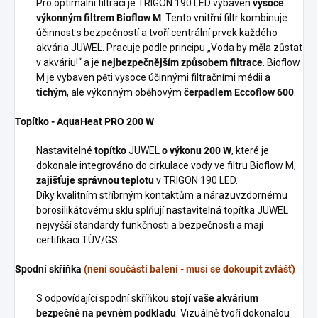
Pro optimální filtraci je TRIGON 190 LED vybaven
vysoce
výkonným filtrem Bioflow M
. Tento vnitřní filtr kombinuje
účinnost s bezpečností a tvoří centrální prvek každého
akvária JUWEL. Pracuje podle principu „Voda by měla zůstat
v akváriu!“ a je
nejbezpečnějším způsobem filtrace
. Bioflow
M je vybaven pěti vysoce účinnými filtračními médii a
tichým
, ale výkonným oběhovým
čerpadlem Eccoflow 600
.
Topítko - AquaHeat PRO 200 W
Nastavitelné
topítko
JUWEL
o výkonu 200 W
, které je
dokonale integrováno do cirkulace vody ve filtru Bioflow M,
zajišťuje správnou teplotu
v TRIGON 190 LED.
Díky kvalitním stříbrným kontaktům a nárazuvzdornému
borosilikátovému sklu splňují nastavitelná topítka JUWEL
nejvyšší standardy funkčnosti a bezpečnosti a mají
certifikaci TÜV/GS.
Spodní skříňka
(není součástí balení - musí se dokoupit zvlášť)
S odpovídající spodní skříňkou
stojí vaše akvárium
bezpečně na pevném podkladu
. Vizuálně tvoří dokonalou