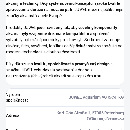
akvarijní techniky
. Díky
systémovému konceptu, vysoké kvalitě
zpracování a důrazu na inovace
patří JUWEL mezi nejoblíbenější
značky akvaristů v celé Evropě.
Produkty JUWEL jsou navrženy tak, aby
všechny komponenty
akvária byly vzájemně dokonale kompatibilní
a společně
vytvářely optimální podmínky pro chov ryb. Sortiment zahrnuje
akvária, filtry, osvětlení, topítka i další příslušenství vyznačující se
moderní technologií a dlouhou životností.
Díky důrazu na
kvalitu, spolehlivost a promyšlený design
si
značka JUWEL vybudovala postavení jednoho z
nejuznávanějších výrobců akvárií na evropském trhu.
Výrobní
JUWEL Aquarium AG & Co. KG
společnost
:
Karl-Göx-Straße 1, 27356 Rotenburg
Adresa
:
(Wümme), Německo