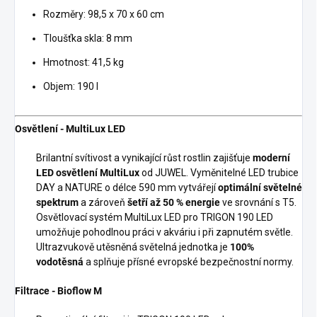
Rozměry: 98,5 x 70 x 60 cm
Tloušťka skla: 8 mm
Hmotnost: 41,5 kg
Objem: 190 l
Osvětlení - MultiLux LED
Brilantní svítivost a vynikající růst rostlin zajišťuje
moderní
LED osvětlení MultiLux
od JUWEL. Vyměnitelné LED trubice
DAY a NATURE o délce 590 mm vytvářejí
optimální světelné
spektrum
a zároveň
šetří až 50 % energie
ve srovnání s T5.
Osvětlovací systém MultiLux LED pro TRIGON 190 LED
umožňuje pohodlnou práci v akváriu i při zapnutém světle.
Ultrazvukově utěsněná světelná jednotka je
100%
vodotěsná
a splňuje přísné evropské bezpečnostní normy.
Filtrace - Bioflow M