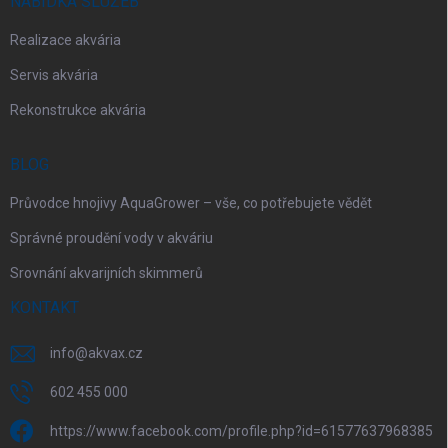
NABÍDKA SLUŽEB
Realizace akvária
Servis akvária
Rekonstrukce akvária
BLOG
Průvodce hnojivy AquaGrower – vše, co potřebujete vědět
Správné proudění vody v akváriu
Srovnání akvarijních skimmerů
KONTAKT
info
@
akvax.cz
602 455 000
https://www.facebook.com/profile.php?id=61577637968385