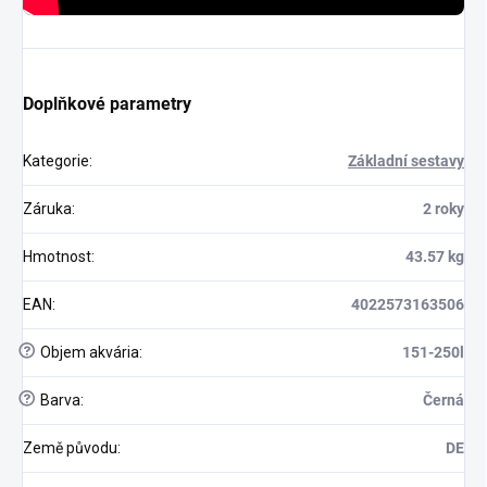
Doplňkové parametry
Kategorie
:
Základní sestavy
Záruka
:
2 roky
Hmotnost
:
43.57 kg
EAN
:
4022573163506
?
Objem akvária
:
151-250l
?
Barva
:
Černá
Země původu
:
DE