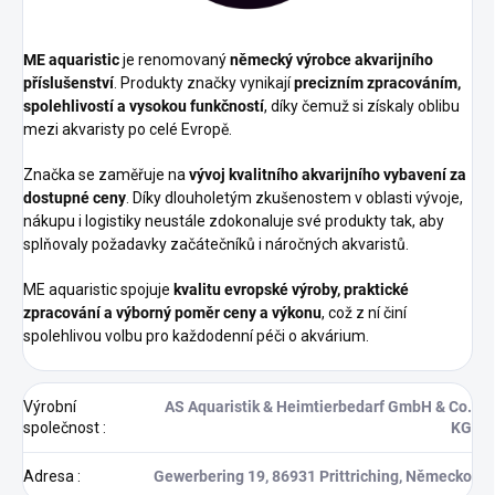
ME aquaristic
je renomovaný
německý výrobce akvarijního
příslušenství
. Produkty značky vynikají
precizním zpracováním,
spolehlivostí a vysokou funkčností
, díky čemuž si získaly oblibu
mezi akvaristy po celé Evropě.
Značka se zaměřuje na
vývoj kvalitního akvarijního vybavení za
dostupné ceny
. Díky dlouholetým zkušenostem v oblasti vývoje,
nákupu i logistiky neustále zdokonaluje své produkty tak, aby
splňovaly požadavky začátečníků i náročných akvaristů.
ME aquaristic spojuje
kvalitu evropské výroby, praktické
zpracování a výborný poměr ceny a výkonu
, což z ní činí
spolehlivou volbu pro každodenní péči o akvárium.
Výrobní
AS Aquaristik & Heimtierbedarf GmbH & Co.
společnost
:
KG
Adresa
:
Gewerbering 19, 86931 Prittriching, Německo