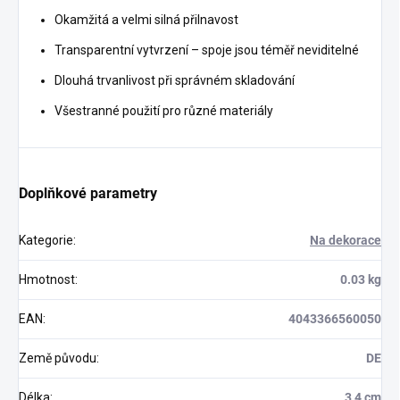
Okamžitá a velmi silná přilnavost
Transparentní vytvrzení – spoje jsou téměř neviditelné
Dlouhá trvanlivost při správném skladování
Všestranné použití pro různé materiály
Doplňkové parametry
Kategorie
:
Na dekorace
Hmotnost
:
0.03 kg
EAN
:
4043366560050
Země původu
:
DE
Délka
:
3,4 cm