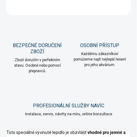
ZEPTAT SE
HLÍDAT
BEZPEČNÉ DORUČENÍ
OSOBNÍ PŘÍSTUP
ZBOŽÍ
Každému zákazníkovi
pomůžeme najít nejlepší řešení
Zboží doručím v perfektním
pro jeho akvárium.
stavu. Osobně nebo pomocí
přepravců.
PROFESIONÁLNÍ SLUŽBY NAVÍC
Instalace, servis, návrhy na míru, online konzultace
Toto speciálně vyvinuté lepidlo je obzvlášť
vhodné pro jemné a