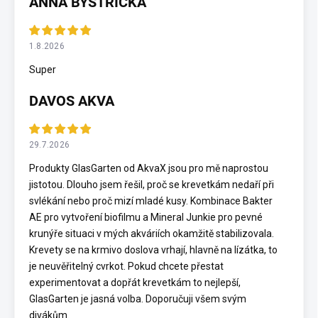
ANNA BYSTŘICKÁ
1.8.2026
Super
DAVOS AKVA
29.7.2026
Produkty GlasGarten od AkvaX jsou pro mě naprostou
jistotou. Dlouho jsem řešil, proč se krevetkám nedaří při
svlékání nebo proč mizí mladé kusy. Kombinace Bakter
AE pro vytvoření biofilmu a Mineral Junkie pro pevné
krunýře situaci v mých akváriích okamžitě stabilizovala.
Krevety se na krmivo doslova vrhají, hlavně na lízátka, to
je neuvěřitelný cvrkot. Pokud chcete přestat
experimentovat a dopřát krevetkám to nejlepší,
GlasGarten je jasná volba. Doporučuji všem svým
divákům.