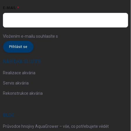
E-MAIL
Vložením e-mailu souhlasíte s
podmínkami ochrany osobních údajů
Přihlásit se
NABÍDKA SLUŽEB
Realizace akvária
Servis akvária
Rekonstrukce akvária
BLOG
Průvodce hnojivy AquaGrower – vše, co potřebujete vědět