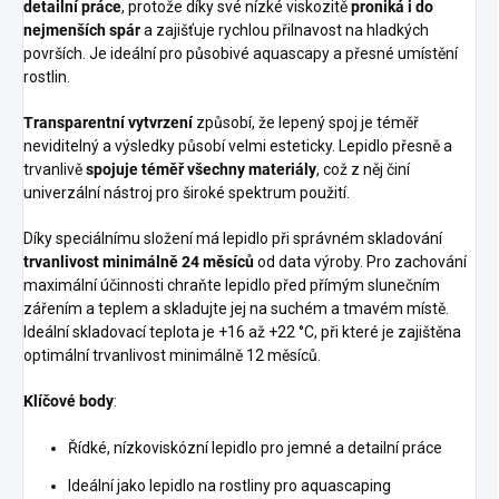
detailní práce
, protože díky své nízké viskozitě
proniká i do
nejmenších spár
a zajišťuje rychlou přilnavost na hladkých
površích. Je ideální pro působivé aquascapy a přesné umístění
rostlin.
Transparentní vytvrzení
způsobí, že lepený spoj je téměř
neviditelný a výsledky působí velmi esteticky. Lepidlo přesně a
trvanlivě
spojuje téměř všechny materiály
, což z něj činí
univerzální nástroj pro široké spektrum použití.
Díky speciálnímu složení má lepidlo při správném skladování
trvanlivost minimálně 24 měsíců
od data výroby. Pro zachování
maximální účinnosti chraňte lepidlo před přímým slunečním
zářením a teplem a skladujte jej na suchém a tmavém místě.
Ideální skladovací teplota je +16 až +22 °C, při které je zajištěna
optimální trvanlivost minimálně 12 měsíců.
Klíčové body
:
Řídké, nízkoviskózní lepidlo pro jemné a detailní práce
Ideální jako lepidlo na rostliny pro aquascaping