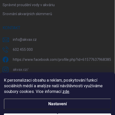
Správné proudění vody v akváriu
Srovnání akvarijních skimmerů
KONTAKT
info
@
akvax.cz
602 455 000
https://www.facebook.com/profile.php?id=61577637968385
akvax.cz/
602 455 000
K personalizaci obsahu a reklam, poskytování funkcí
sociálních médií a analýze naší návštěvnosti využíváme
@akvax_cz
soubory cookies. Více informací
zde
.
Nastavení
Copyright 2026
AkvaX.cz
. Všechna práva vyhrazena.
Upravit nastavení