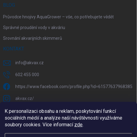
BLOG
Průvodce hnojivy AquaGrower – vše, co potřebujete vědět
Správné proudění vody v akváriu
Srovnání akvarijních skimmerů
KONTAKT
info
@
akvax.cz
602 455 000
https://www.facebook.com/profile.php?id=61577637968385
akvax.cz/
602 455 000
K personalizaci obsahu a reklam, poskytování funkcí
sociálních médií a analýze naší návštěvnosti využíváme
@akvax_cz
soubory cookies. Více informací
zde
.
Copyright 2026
AkvaX.cz
. Všechna práva vyhrazena.
Upravit