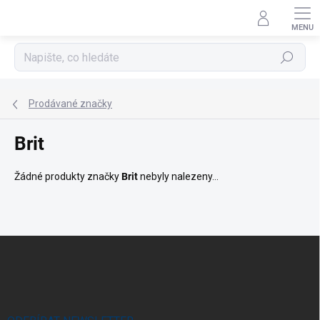
Přejít
na
obsah
Hledat
Prodávané značky
Brit
Žádné produkty značky
Brit
nebyly nalezeny...
Z
á
p
a
t