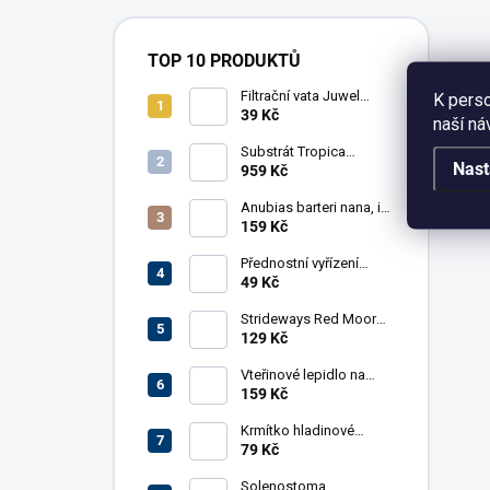
TOP 10 PRODUKTŮ
Filtrační vata Juwel
K perso
BioPad pro Bioflow 3.0,
39 Kč
naší ná
Compact M, 5 ks
Substrát Tropica
Nast
Aquarium Soil, 9 l
959 Kč
Anubias barteri nana, in-
vitro
159 Kč
Přednostní vyřízení
objednávky
49 Kč
Strideways Red Moor
Wood 100g
129 Kč
Vteřinové lepidlo na
rostliny Me Aquaristic
159 Kč
20 g
Krmítko hladinové
AkvaX s přísavkou,
79 Kč
kruhové, 7,5 cm
Solenostoma