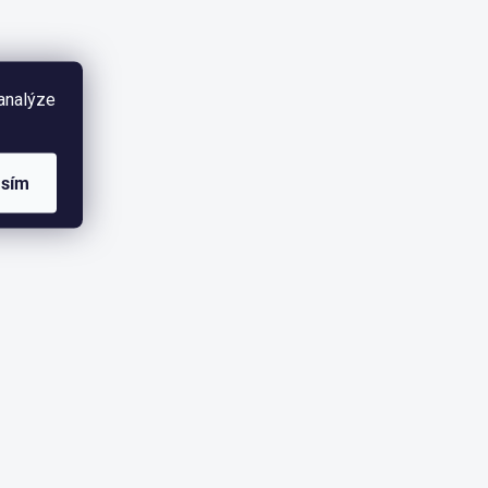
 analýze
asím