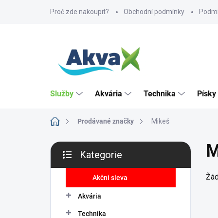
Přejít
Proč zde nakoupit?
Obchodní podmínky
Podmí
na
obsah
Služby
Akvária
Technika
Písky
Domů
Prodávané značky
Mikeš
P
M
Kategorie
o
Přeskočit
s
kategorie
Žád
t
Akční sleva
r
Akvária
a
n
Technika