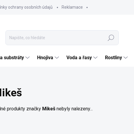
nky ochrany osobních údajů
Reklamace
Hledat
 a substráty
Hnojiva
Voda a řasy
Rostliny
ikeš
né produkty značky
Mikeš
nebyly nalezeny...