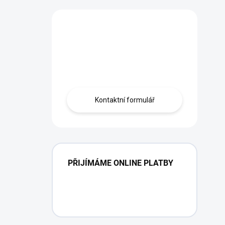
Máte otázku?
Obráťte se na
profíka.
Kontaktní formulář
PŘIJÍMÁME ONLINE PLATBY