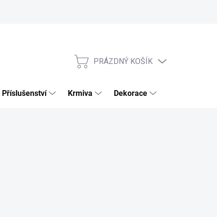
PRÁZDNÝ KOŠÍK
NÁKUPNÍ
KOŠÍK
Příslušenství
Krmiva
Dekorace
Výhodné sety