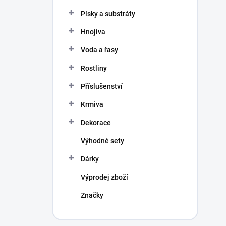
n
í
Písky a substráty
p
Hnojiva
a
n
Voda a řasy
e
l
Rostliny
Příslušenství
Krmiva
Dekorace
Výhodné sety
Dárky
Výprodej zboží
Značky