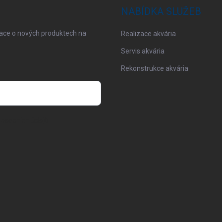
NABÍDKA SLUŽEB
mace o nových produktech na
Realizace akvária
Servis akvária
Rekonstrukce akvária
osobních údajů