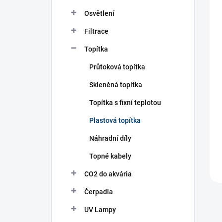
n
í
Osvětlení
p
Filtrace
a
n
Topítka
e
l
Průtoková topítka
Skleněná topítka
Topítka s fixní teplotou
Plastová topítka
Náhradní díly
Topné kabely
CO2 do akvária
Čerpadla
UV Lampy