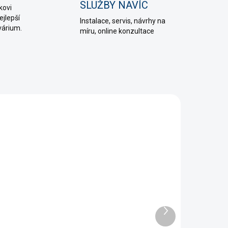
SLUŽBY NAVÍC
kovi
jlepší
Instalace, servis, návrhy na
várium.
míru, online konzultace
13166
12352
SKLADEM
SKLADEM
(>5 KS)
(>5 KS)
uael
Teploměr
ploměr lepící
skleněný úzký
Další
produkt
 Kč
79 Kč