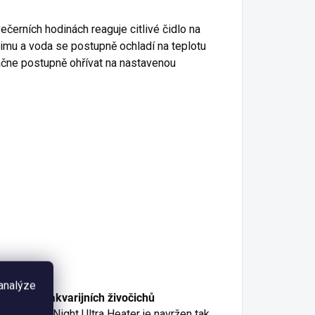
černích hodinách reaguje citlivé čidlo na
žimu a voda se postupně ochladí na teplotu
čne postupně ohřívat na nastavenou
 analýze
zpečnost akvarijních živočichů
řívač Day&Night Ultra Heater je navržen tak,