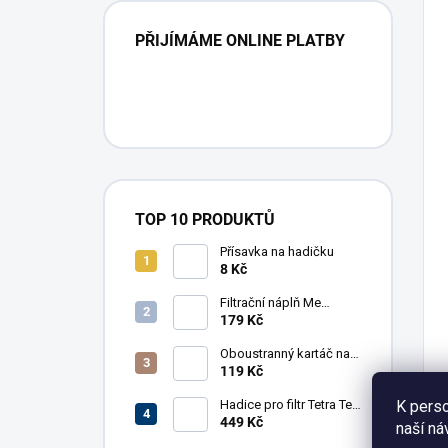
PŘIJÍMÁME ONLINE PLATBY
TOP 10 PRODUKTŮ
Přísavka na hadičku
8 Kč
Filtrační náplň Me
Crystal Clear Resin, 30 g
179 Kč
Oboustranný kartáč na
hadice AkvaX, 15/30
119 Kč
mm, 150 cm
K perso
Hadice pro filtr Tetra Tec
EX 1200
449 Kč
naší ná