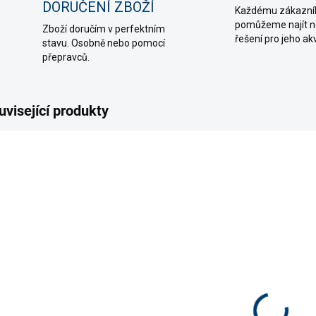
DORUČENÍ ZBOŽÍ
Každému zákazní
pomůžeme najít ne
Zboží doručím v perfektním
řešení pro jeho ak
stavu. Osobně nebo pomocí
přepravců.
uvisející produkty
11225
53094
SKLADEM
SKLADEM
(>5 KS)
(>5 KS)
Teploměr
Digitální
Aq
skleněný
teploměr
te
65 Kč
355 Kč
79