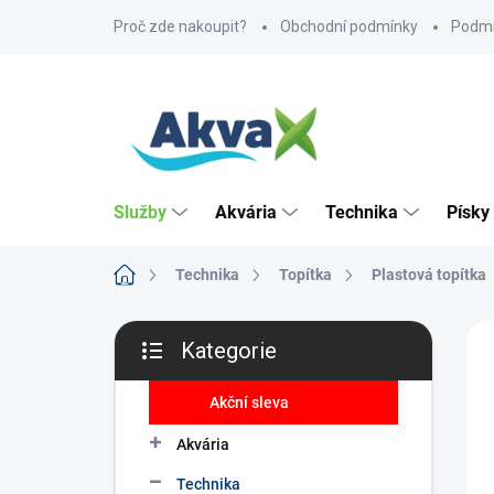
Přejít
Proč zde nakoupit?
Obchodní podmínky
Podmí
na
obsah
Služby
Akvária
Technika
Písky
Domů
Technika
Topítka
Plastová topítka
P
ZNA
Kategorie
o
Přeskočit
CE
s
kategorie
t
Akční sleva
r
Akvária
a
n
Technika