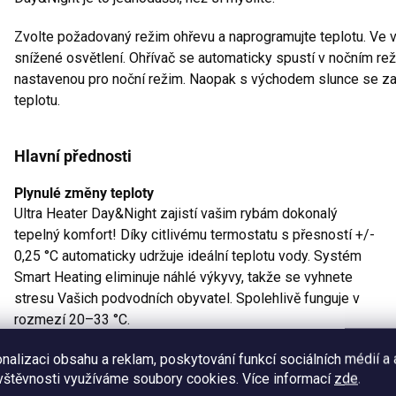
Zvolte požadovaný režim ohřevu a naprogramujte teplotu. Ve ve
snížené osvětlení. Ohřívač se automaticky spustí v nočním re
nastavenou pro noční režim. Naopak s východem slunce se za
teplotu.
Hlavní přednosti
Plynulé změny teploty
Ultra Heater Day&Night zajistí vašim rybám dokonalý
tepelný komfort! Díky citlivému termostatu s přesností +/-
0,25 °C automaticky udržuje ideální teplotu vody. Systém
Smart Heating eliminuje náhlé výkyvy, takže se vyhnete
stresu Vašich podvodních obyvatel. Spolehlivě funguje v
rozmezí 20–33 °C.
nalizaci obsahu a reklam, poskytování funkcí sociálních médií a
Be
vštěvnosti využíváme soubory cookies. Více informací
zde
.
Oh