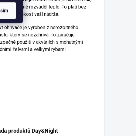
y rovnoměrně rozváděl teplo. To platí bez
asím
ledu na velikost vaší nádrže.
yt ohřívače je vyroben z nerozbitného
astu, který se nezahřívá. To zaručuje
zpečné použití v akváriích s mohutnými
dními želvami a velkými rybami.
ada produktů Day&Night