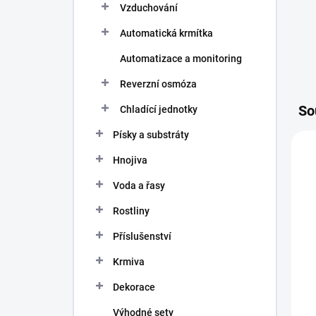
Vzduchování
Automatická krmítka
Automatizace a monitoring
Reverzní osmóza
So
Chladící jednotky
Písky a substráty
Hnojiva
Voda a řasy
Rostliny
Příslušenství
Krmiva
Dekorace
Výhodné sety