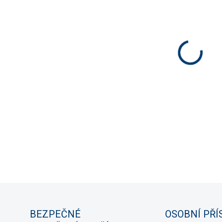
cena:
MOŽNO
−
Akvari
plasto
výkyvů
přesn
bezpeč
sklen
DETAIL
ZE
BEZPEČNÉ
OSOBNÍ PŘÍ