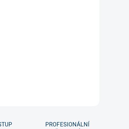
STI DORUČENÍ
+
Přidat do košíku
jní topítka s postupným spínáním a nerozbitným
vým obalem zajišťují pozvolný ohřev bez teplotních
, čímž chrání vodu i živočichy před šokem, a díky
ému, snadno nastavitelnému termostatu nabízejí
ný a stabilní provoz bez rizika prasknutí jako u
ěných modelů.
NÍ INFORMACE
PTAT SE
HLÍDAT
STUP
PROFESIONÁLNÍ