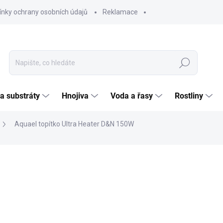
nky ochrany osobních údajů
Reklamace
Hledat
 a substráty
Hnojiva
Voda a řasy
Rostliny
Aquael topítko Ultra Heater D&N 150W
ČKA:
AQUAEL
NA / KVALITA
941
777,6
Měrná
SKL