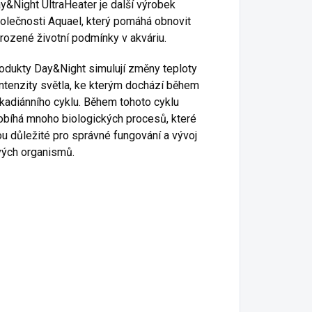
y&Night UltraHeater je další výrobek
olečnosti Aquael, který pomáhá obnovit
irozené životní podmínky v akváriu.
odukty Day&Night simulují změny teploty
intenzity světla, ke kterým dochází během
rkadiánního cyklu. Během tohoto cyklu
obíhá mnoho biologických procesů, které
ou důležité pro správné fungování a vývoj
vých organismů.