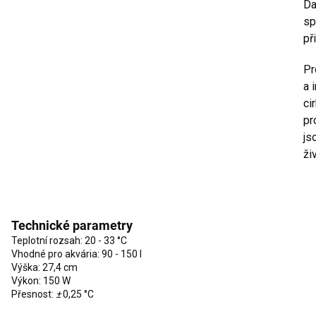
Da
sp
př
Pr
a 
ci
pr
js
ži
Technické parametry
Teplotní rozsah: 20 - 33 °C
Vhodné pro akvária: 90 - 150 l
Výška: 27,4 cm
Výkon: 150 W
Přesnost:
±
0,25 °C