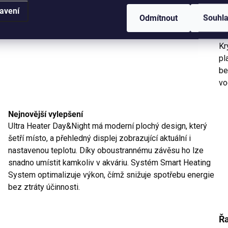
avení
ab
Odmítnout
Souhl
oh
Kr
pl
be
vo
Nejnovější vylepšení
Ultra Heater Day&Night má moderní plochý design, který
šetří místo, a přehledný displej zobrazující aktuální i
nastavenou teplotu. Díky oboustrannému závěsu ho lze
snadno umístit kamkoliv v akváriu. Systém Smart Heating
System optimalizuje výkon, čímž snižuje spotřebu energie
bez ztráty účinnosti.
Ř