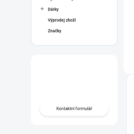
Dárky
Výprodej zboží
Značky
Máte otázku?
Obráťte se na
profíka.
Kontaktní formulář