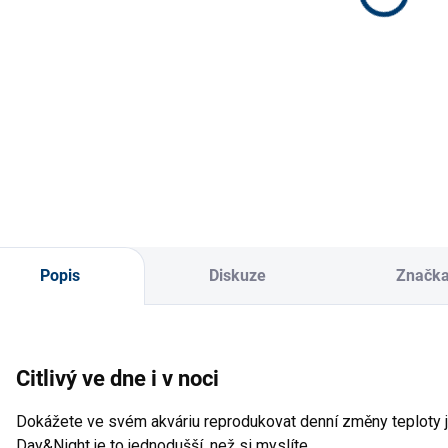
Do košíku
Do košíku
Skleněný akvarijní
Nal
teploměr s
na 
gumovou přísavkou,
délka 11 cm, průměr
1,2 cm, snadné
upevnění a přesné
měření teploty vody.
Popis
Diskuze
Značk
Citlivý ve dne i v noci
Dokážete ve svém akváriu reprodukovat denní změny teploty 
Day&Night je to jednodušší, než si myslíte.