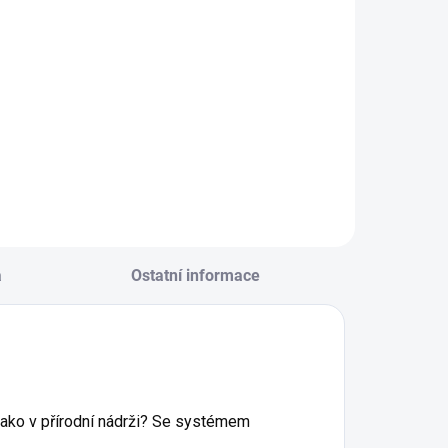
Do košíku
Do košíku
epovací teploměr
sklo akvária
a
Ostatní informace
jako v přírodní nádrži? Se systémem