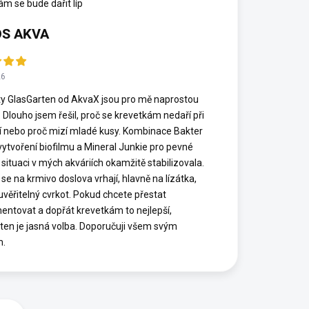
ám se bude dařit líp
S AKVA
26
y GlasGarten od AkvaX jsou pro mě naprostou
. Dlouho jsem řešil, proč se krevetkám nedaří při
í nebo proč mizí mladé kusy. Kombinace Bakter
vytvoření biofilmu a Mineral Junkie pro pevné
 situaci v mých akváriích okamžitě stabilizovala.
se na krmivo doslova vrhají, hlavně na lízátka,
euvěřitelný cvrkot. Pokud chcete přestat
entovat a dopřát krevetkám to nejlepší,
ten je jasná volba. Doporučuji všem svým
m.