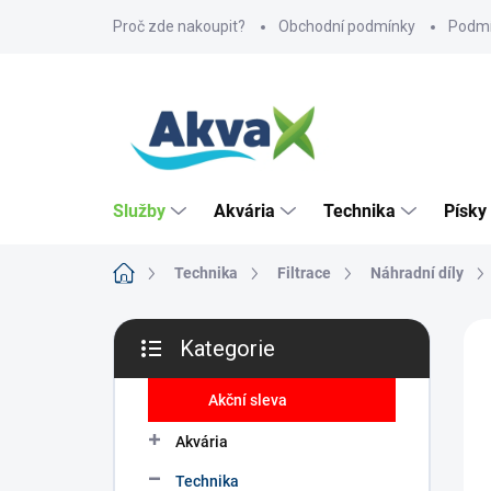
Přejít
Proč zde nakoupit?
Obchodní podmínky
Podmí
na
obsah
Služby
Akvária
Technika
Písky
Domů
Technika
Filtrace
Náhradní díly
P
ZNA
Kategorie
o
Přeskočit
s
kategorie
t
Akční sleva
r
Akvária
a
n
Technika