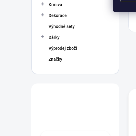
Krmiva
Dekorace
Výhodné sety
Dárky
Výprodej zboží
Značky
Máte otázku?
Obráťte se na
profíka.