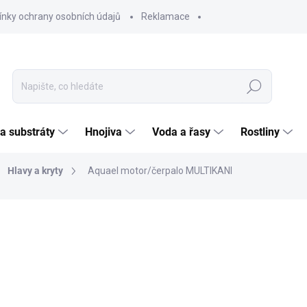
nky ochrany osobních údajů
Reklamace
Hledat
 a substráty
Hnojiva
Voda a řasy
Rostliny
Hlavy a kryty
Aquael motor/čerpalo MULTIKANI
ČKA:
AQUAEL
887
733,0
Měrná
SKL
cena:
MOŽNO