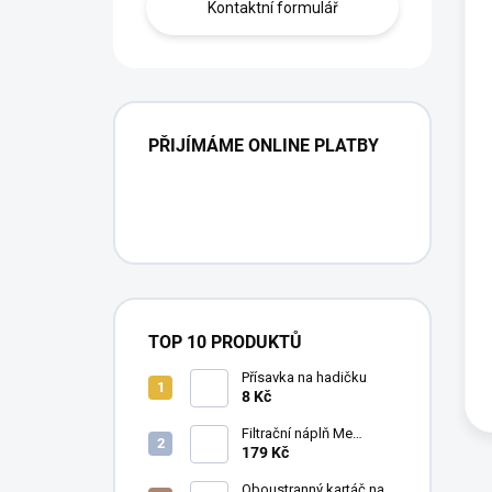
Kontaktní formulář
PŘIJÍMÁME ONLINE PLATBY
TOP 10 PRODUKTŮ
Přísavka na hadičku
8 Kč
Filtrační náplň Me
Crystal Clear Resin, 30 g
179 Kč
Oboustranný kartáč na