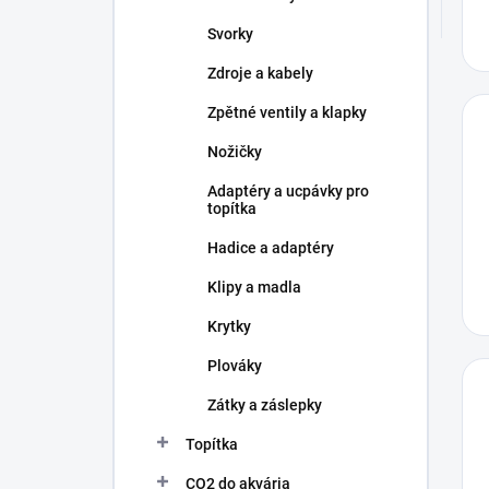
Svorky
Zdroje a kabely
Zpětné ventily a klapky
Nožičky
Adaptéry a ucpávky pro
topítka
Hadice a adaptéry
Klipy a madla
Krytky
Plováky
Zátky a záslepky
Topítka
CO2 do akvária