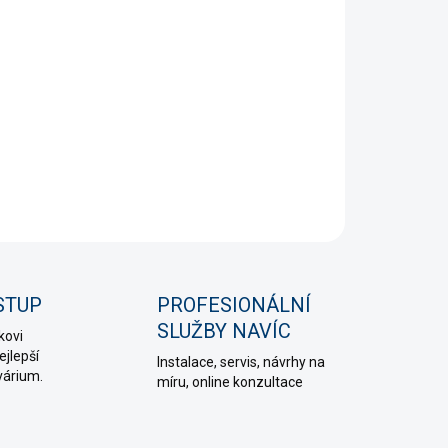
+
Přidat do košíku
uje spolehlivou obnovu výkonu filtru při opotřebení
ího dílu.
NÍ INFORMACE
PTAT SE
HLÍDAT
STUP
PROFESIONÁLNÍ
SLUŽBY NAVÍC
kovi
jlepší
Instalace, servis, návrhy na
várium.
míru, online konzultace