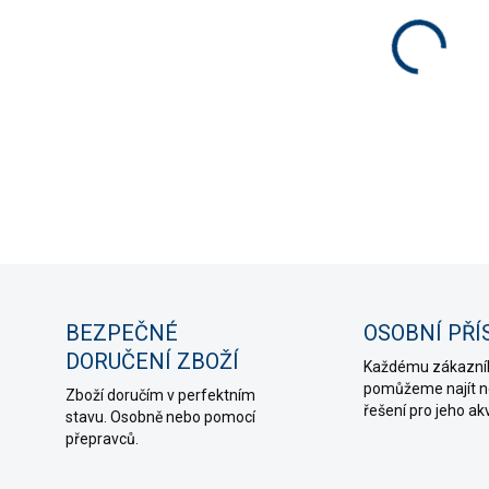
−
Zajišť
původn
DETAIL
ZE
BEZPEČNÉ
OSOBNÍ PŘÍ
DORUČENÍ ZBOŽÍ
Každému zákazní
pomůžeme najít ne
Zboží doručím v perfektním
řešení pro jeho ak
stavu. Osobně nebo pomocí
přepravců.