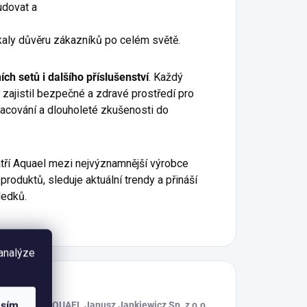
udovat a
kaly důvěru zákazníků po celém světě.
jních setů i dalšího příslušenství
. Každý
 zajistil bezpečné a zdravé prostředí pro
pracování a dlouholeté zkušenosti do
tří Aquael mezi nejvýznamnější výrobce
produktů, sleduje aktuální trendy a přináší
ledků.
 analýze
asím
AQUAEL Janusz Jankiewicz Sp. z o.o.