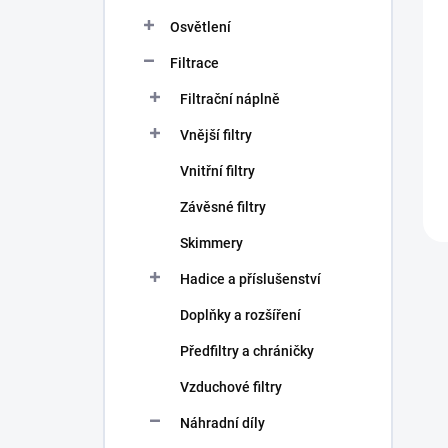
n
í
Osvětlení
p
Filtrace
a
n
Filtrační náplně
e
l
Vnější filtry
Vnitřní filtry
Závěsné filtry
Skimmery
Hadice a příslušenství
Doplňky a rozšíření
Předfiltry a chráničky
Vzduchové filtry
Náhradní díly