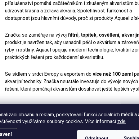
příslušenství pomáhá začátečníkům i zkušeným akvaristům b
udržovat krásná a zdravá akvária. Spolehlivost, funkčnost a
dostupnost jsou hlavními důvody, proč si produkty Aquael zís
Značka se zaměřuje na vývoj
filtrů, topítek, osvětlení, akvari
produkt je navržen tak, aby usnadnil péči o akvárium a zároveň
ryby i rostliny. Aquael spojuje moderní technologie, kvalitní z
praktických řešení pro každodenní akvaristiku.
Se sídlem v srdci Evropy a exportem do
více než 100 zemí
pa
akvarijní techniky. Značka neustále investuje do vývoje nových 
řešení, která pomáhají akvaristům dosahovat ještě lepších výs
nalizaci obsahu a reklam, poskytování funkcí sociálních médií a
vštěvnosti využíváme soubory cookies. Více informací
zde
.
avení
Výrobní společnost
:
Odmítnout
Souhl