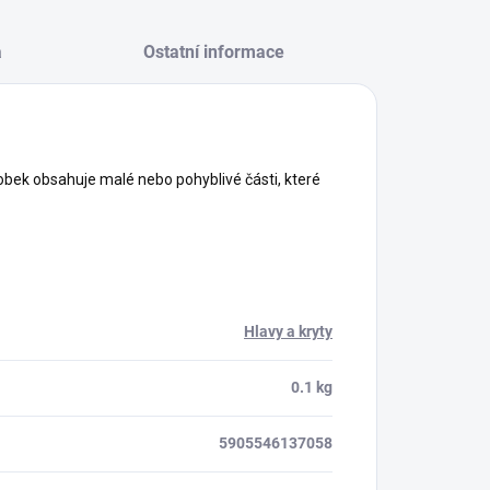
a
Ostatní informace
obek obsahuje malé nebo pohyblivé části, které
Hlavy a kryty
0.1 kg
5905546137058