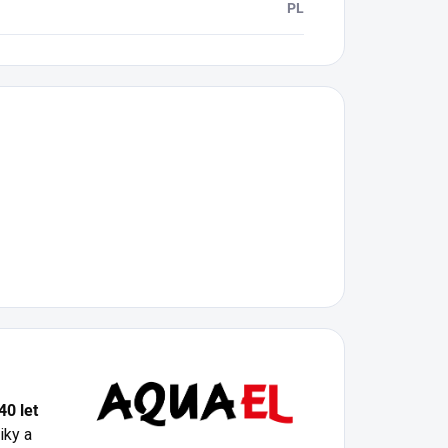
PL
40 let
iky a