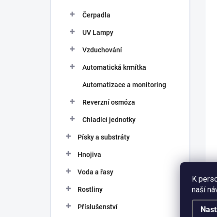
Čerpadla
UV Lampy
Vzduchování
Automatická krmítka
Automatizace a monitoring
Reverzní osmóza
Chladící jednotky
Písky a substráty
Hnojiva
Voda a řasy
K perso
naší ná
Rostliny
Příslušenství
Nast