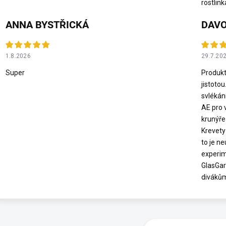
rostlink
ANNA BYSTŘICKÁ
DAVO
1.8.2026
29.7.20
Super
Produkt
jistotou
svlékán
AE pro 
krunýře
Krevety 
to je n
experim
GlasGar
diváků