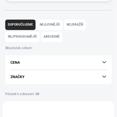
Ř
a
DOPORUČUJEME
NEJLEVNĚJŠÍ
NEJDRAŽŠÍ
z
e
NEJPRODÁVANĚJŠÍ
ABECEDNĚ
n
í
30
položek celkem
p
r
CENA
o
d
u
ZNAČKY
k
t
ů
Položek k zobrazení:
30
V
ý
p