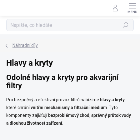
Přejít
na
obsah
Hledat
Náhradní díly
Hlavy a kryty
C
Odolné hlavy a kryty pro akvarijní
h
filtry
a
t
G
Pro bezpečný a efektivní provoz filtrů nabízíme
hlavy a kryty
,
P
T
které chrání
vnitřní mechanismy a filtrační médium
. Tyto
ř
komponenty zajišťují
bezproblémový chod, správný průtok vody
e
a dlouhou životnost zařízení
.
k
l
: