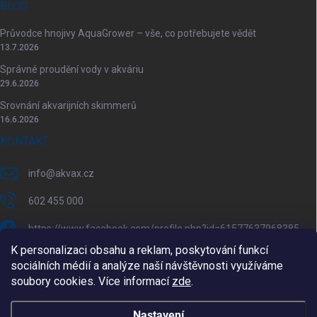
BLOG
Průvodce hnojivy AquaGrower – vše, co potřebujete vědět
13.7.2026
Správné proudění vody v akváriu
29.6.2026
Srovnání akvarijních skimmerů
16.6.2026
KONTAKT
info
@
akvax.cz
602 455 000
https://www.facebook.com/profile.php?id=61577637968385
K personalizaci obsahu a reklam, poskytování funkcí
akvax.cz/
sociálních médií a analýze naší návštěvnosti využíváme
soubory cookies. Více informací
zde
.
602 455 000
@akvax_cz
Nastavení