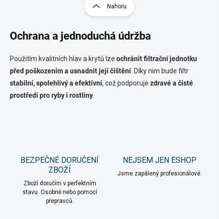
r
Nahoru
á
á
d
n
a
Ochrana a jednoduchá údržba
k
c
o
í
p
v
Použitím kvalitních hlav a krytů lze
ochránit filtrační jednotku
r
á
před poškozením a usnadnit její čištění
. Díky nim bude filtr
v
n
k
stabilní, spolehlivý a efektivní
, což podporuje
zdravé a čisté
í
y
prostředí pro ryby i rostliny
.
v
ý
p
i
s
u
BEZPEČNÉ DORUČENÍ
NEJSEM JEN ESHOP
ZBOŽÍ
Jsme zapálený profesionálové.
Zboží doručím v perfektním
stavu. Osobně nebo pomocí
přepravců.