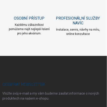
OSOBNÍ PŘÍSTUP
PROFESIONÁLNÍ SLUŽBY
NAVÍC
Každému zákazníkovi
pomůžeme najít nejlepší řešení
Instalace, servis, návrhy na míru,
pro jeho akvárium.
online konzultace
Z
á
p
a
t
í
ODEBÍRAT NEWSLETTER
Vložte svůj e-mail a my vám budeme zasílat informace o nových
produktech na našem e-shopu.