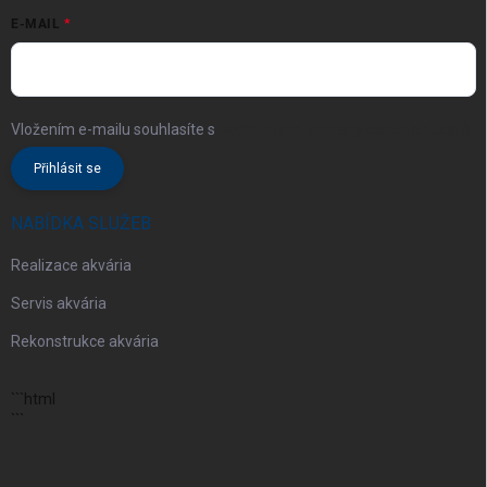
E-MAIL
Vložením e-mailu souhlasíte s
podmínkami ochrany osobních údajů
Přihlásit se
NABÍDKA SLUŽEB
Realizace akvária
Servis akvária
Rekonstrukce akvária
```html
```