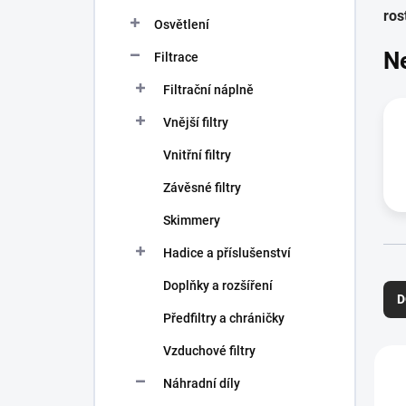
n
ros
í
Osvětlení
p
N
Filtrace
a
n
Filtrační náplně
e
l
Vnější filtry
Vnitřní filtry
Závěsné filtry
Skimmery
Hadice a příslušenství
Ř
Doplňky a rozšíření
a
D
z
Předfiltry a chráničky
e
n
Vzduchové filtry
V
í
ý
Náhradní díly
p
p