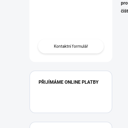
pro
Máte otázku?
čiš
Obráťte se na
profíka.
Kontaktní formulář
PŘIJÍMÁME ONLINE PLATBY