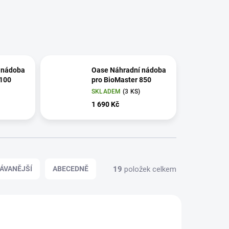
 nádoba
Oase Náhradní nádoba
 100
pro BioMaster 850
SKLADEM
(3 KS)
1 690 Kč
19
položek celkem
ÁVANĚJŠÍ
ABECEDNĚ
12921
12493