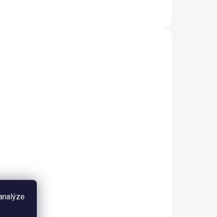
52113
52592
LADEM
SKLADEM
(2 KS)
(2 KS)
EHEIM nádoba PRO
2275 (7428490)
2 790 Kč
 analýze
Do košíku