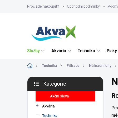
Přejít
Proč zde nakoupit?
Obchodní podmínky
Podmí
na
obsah
Služby
Akvária
Technika
Písky
Domů
Technika
Filtrace
Náhradní díly
P
N
Kategorie
o
Přeskočit
s
kategorie
Ro
t
Akční sleva
r
Akvária
a
Pro
n
méd
Technika