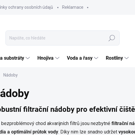
nky ochrany osobních údajů
Reklamace
Hledat
 a substráty
Hnojiva
Voda a řasy
Rostliny
Nádoby
ádoby
bustní filtrační nádoby pro efektivní čišt
 bezproblémový chod akvarijních filtrů jsou nezbytné
filtrační n
ia a optimální průtok vody
. Díky nim lze snadno udržet
vysokou