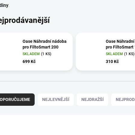
tliny
.
ejprodávanější
Oase Náhradní nádoba
Oase Náhradní
pro FiltoSmart 200
pro FiltoSmart
SKLADEM
(1 KS)
SKLADEM
(1 KS)
699 Kč
310 Kč
OPORUČUJEME
NEJLEVNĚJŠÍ
NEJDRAŽŠÍ
NEJPROD
12920