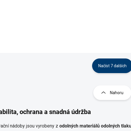
2 514 Kč
Do košíku
Do košíku
Načíst 7 dalších
O
v
l
Nahoru
á
d
a
abilita, ochrana a snadná údržba
c
í
p
trační nádoby jsou vyrobeny z
odolných materiálů odolných tlaku