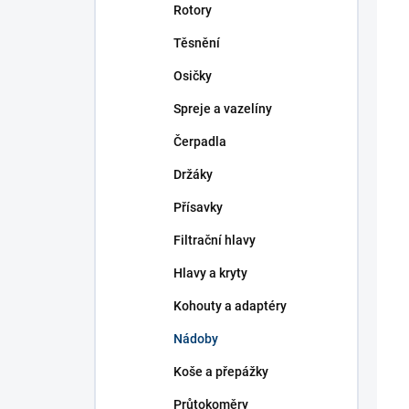
r
i
Rotory
o
s
d
Těsnění
p
u
r
Osičky
k
o
t
d
Spreje a vazelíny
ů
u
Čerpadla
k
t
Držáky
ů
Přísavky
Filtrační hlavy
Hlavy a kryty
Kohouty a adaptéry
Nádoby
Koše a přepážky
Průtokoměry