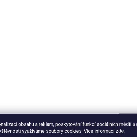
14270
SKLADEM
SK
(1 KS)
EHEIM nádoba PRO
EHEIM nádoba PRO
2075 (7428750)
2080 (7603170)
2 617 Kč
3 409 Kč
nalizaci obsahu a reklam, poskytování funkcí sociálních médií a
vštěvnosti využíváme soubory cookies. Více informací
zde
.
Do košíku
Do košíku