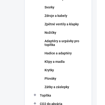
Svorky
Zdroje a kabely
Zpětné ventily a klapky
Nožičky
Adaptéry a ucpávky pro
topítka
Hadice a adaptéry
Klipy a madla
Krytky
Plováky
Zátky a záslepky
Topítka
CO2 do akvária