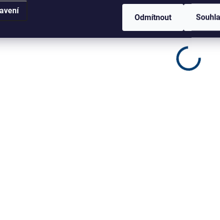
avení
Odmítnout
Souhl
54105
MOMENTÁLNĚ NEDOSTUPNÉ
SK
EHEIM nádoba PRO
EHEIM nádoba pro
2371 (7675518)
professionel 4+ 350
6 261 Kč
(2273)