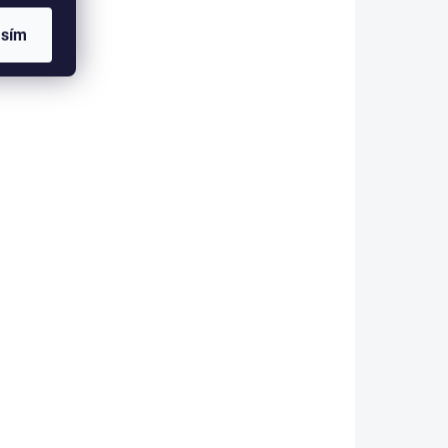
asím
22540
54816
LADEM
SKLADEM
(1 KS)
(1 KS)
EHEIM náhradní nádoba
pro filtr Classic 2213
(7273010)