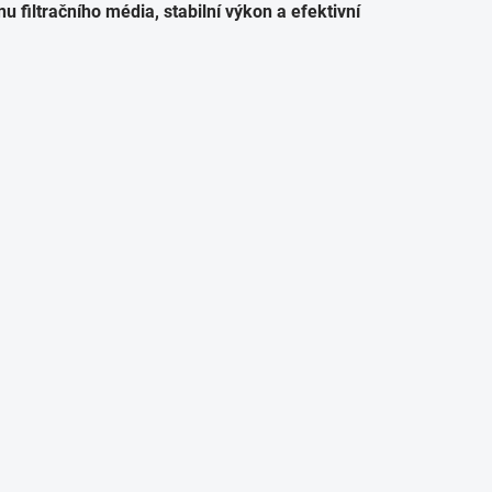
o
filtračního média, stabilní výkon a efektivní
v
á
n
í