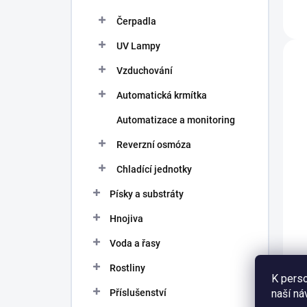
Čerpadla
UV Lampy
Vzduchování
Automatická krmítka
Automatizace a monitoring
Reverzní osmóza
Chladící jednotky
Písky a substráty
Hnojiva
Voda a řasy
Rostliny
K perso
naší ná
Příslušenství