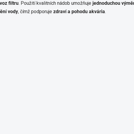
r
voz filtru
. Použití kvalitních nádob umožňuje
jednoduchou výměnu 
v
tění vody
, čímž podporuje
zdraví a pohodu akvária
.
k
y
v
ý
p
i
s
u