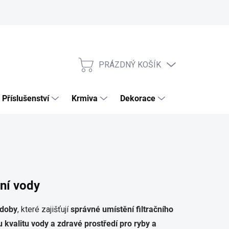
PRÁZDNÝ KOŠÍK
NÁKUPNÍ
KOŠÍK
Příslušenství
Krmiva
Dekorace
Výhodné sety
ění vody
ádoby
, které zajišťují
správné umístění filtračního
 kvalitu vody a zdravé prostředí pro ryby a