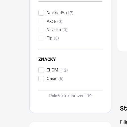
Na skladě
17
Akce
0
Novinka
0
Tip
0
ZNAČKY
EHEIM
13
Oase
6
Položek k zobrazení:
19
St
Fil