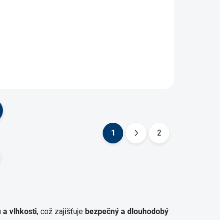
1 529 Kč
Do košíku
1
2
S
t
r
á
n
k
 a vlhkosti
, což zajišťuje
bezpečný a dlouhodobý