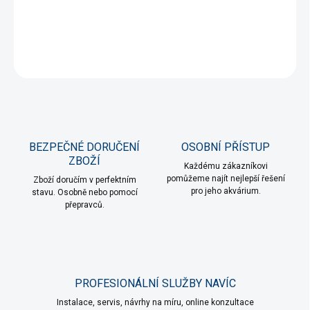
Uzavírací spona pro pevné spojení hlavy a nádoby filtru.
DETAILNÍ INFORMACE
ZEPTAT SE
HLÍDAT
BEZPEČNÉ DORUČENÍ
OSOBNÍ PŘÍSTUP
ZBOŽÍ
Každému zákazníkovi
pomůžeme najít nejlepší řešení
Zboží doručím v perfektním
pro jeho akvárium.
stavu. Osobně nebo pomocí
přepravců.
PROFESIONÁLNÍ SLUŽBY NAVÍC
Instalace, servis, návrhy na míru, online konzultace