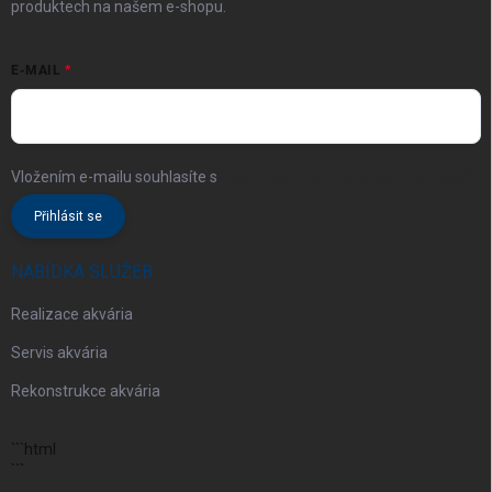
produktech na našem e-shopu.
E-MAIL
Vložením e-mailu souhlasíte s
podmínkami ochrany osobních údajů
Přihlásit se
NABÍDKA SLUŽEB
Realizace akvária
Servis akvária
Rekonstrukce akvária
```html
```