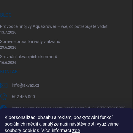
BLOG
Průvodce hnojivy AquaGrower – vše, co potřebujete vědět
13.7.2026
Správné proudění vody v akváriu
29.6.2026
Srovnání akvarijních skimmerů
16.6.2026
KONTAKT
info
@
akvax.cz
602 455 000
https://www.facebook.com/profile.php?id=61577637968385
K personalizaci obsahu a reklam, poskytování funkcí
akvax.cz/
sociálních médií a analýze naší návštěvnosti využíváme
soubory cookies. Více informací
zde
.
602 455 000