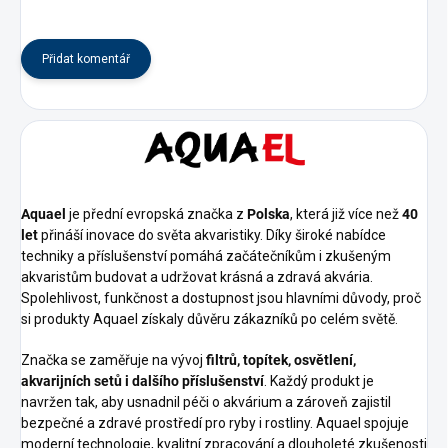
Přidat komentář
Aquael
je přední evropská značka z
Polska
, která již více než
40
let
přináší inovace do světa akvaristiky. Díky široké nabídce
techniky a příslušenství pomáhá začátečníkům i zkušeným
akvaristům budovat a udržovat krásná a zdravá akvária.
Spolehlivost, funkčnost a dostupnost jsou hlavními důvody, proč
si produkty Aquael získaly důvěru zákazníků po celém světě.
Značka se zaměřuje na vývoj
filtrů, topítek, osvětlení,
akvarijních setů i dalšího příslušenství
. Každý produkt je
navržen tak, aby usnadnil péči o akvárium a zároveň zajistil
bezpečné a zdravé prostředí pro ryby i rostliny. Aquael spojuje
moderní technologie, kvalitní zpracování a dlouholeté zkušenosti