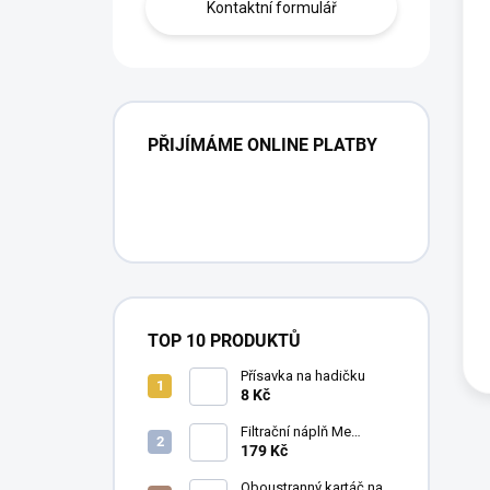
Kontaktní formulář
PŘIJÍMÁME ONLINE PLATBY
TOP 10 PRODUKTŮ
Přísavka na hadičku
8 Kč
Filtrační náplň Me
Crystal Clear Resin, 30 g
179 Kč
Oboustranný kartáč na