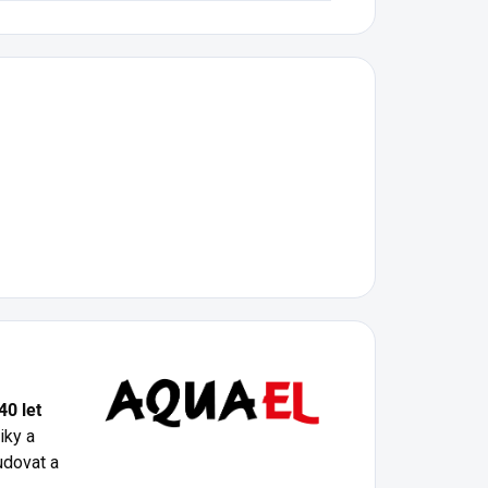
40 let
iky a
udovat a