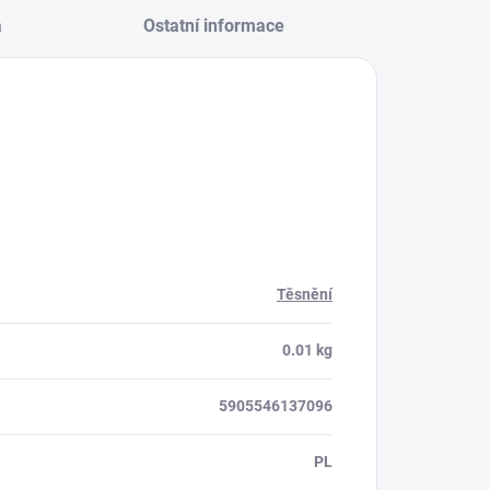
a
Ostatní informace
Těsnění
0.01 kg
5905546137096
PL