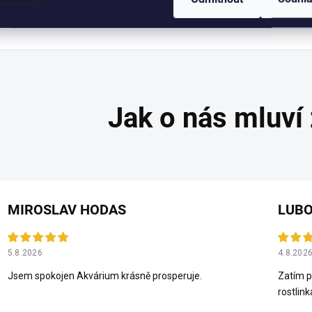
Adresa
:
MIROSLAV HODAS
LUBO
5.8.2026
4.8.202
Jsem spokojen Akvárium krásně prosperuje.
Zatím p
rostlink