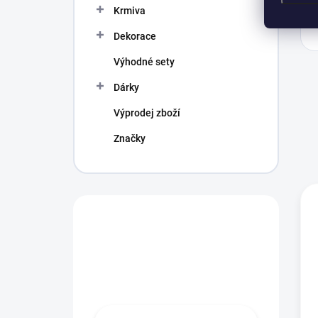
Krmiva
Dekorace
Výhodné sety
Dárky
Výprodej zboží
Značky
Máte otázku?
Obráťte se na
profíka.