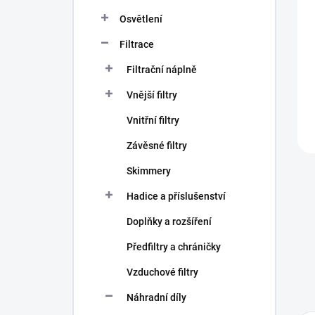
n
í
Osvětlení
p
Filtrace
a
n
Filtrační náplně
e
l
Vnější filtry
Vnitřní filtry
Závěsné filtry
Skimmery
Hadice a příslušenství
Doplňky a rozšíření
Předfiltry a chráničky
Vzduchové filtry
Náhradní díly