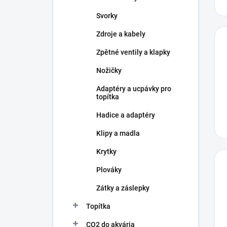
Svorky
Zdroje a kabely
Zpětné ventily a klapky
Nožičky
Adaptéry a ucpávky pro
topítka
Hadice a adaptéry
Klipy a madla
Krytky
Plováky
Zátky a záslepky
Topítka
CO2 do akvária