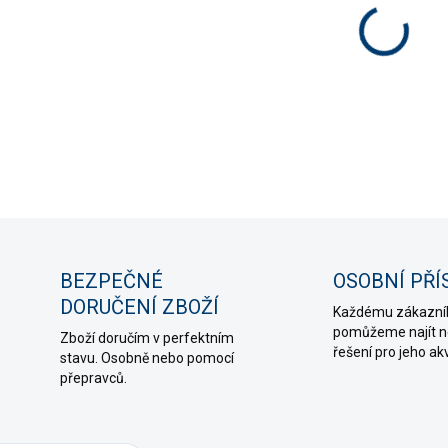
−
Sada n
DETAIL
ZE
BEZPEČNÉ
OSOBNÍ PŘÍ
DORUČENÍ ZBOŽÍ
Každému zákazní
pomůžeme najít ne
Zboží doručím v perfektním
řešení pro jeho ak
stavu. Osobně nebo pomocí
přepravců.