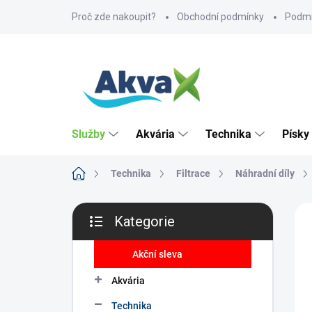
Přejít
Proč zde nakoupit?
Obchodní podmínky
Podmí
na
obsah
Služby
Akvária
Technika
Písky
Domů
Technika
Filtrace
Náhradní díly
P
ZNA
Kategorie
o
Přeskočit
s
kategorie
t
Akční sleva
r
Akvária
a
n
Technika