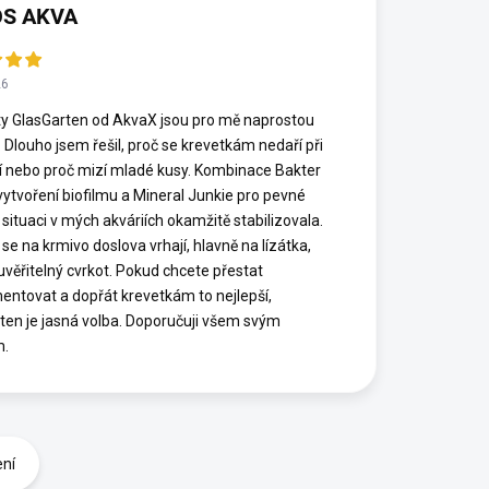
S AKVA
26
y GlasGarten od AkvaX jsou pro mě naprostou
. Dlouho jsem řešil, proč se krevetkám nedaří při
í nebo proč mizí mladé kusy. Kombinace Bakter
vytvoření biofilmu a Mineral Junkie pro pevné
 situaci v mých akváriích okamžitě stabilizovala.
se na krmivo doslova vrhají, hlavně na lízátka,
euvěřitelný cvrkot. Pokud chcete přestat
entovat a dopřát krevetkám to nejlepší,
ten je jasná volba. Doporučuji všem svým
m.
ení