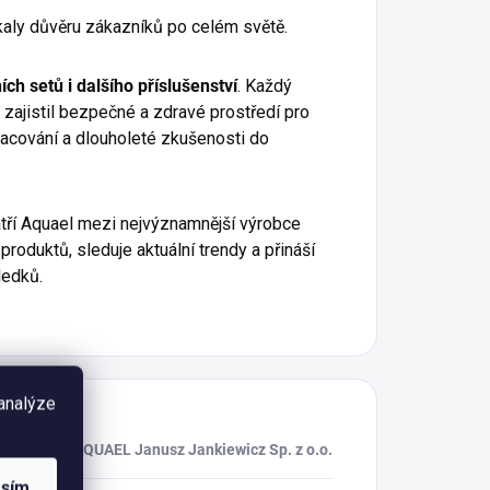
kaly důvěru zákazníků po celém světě.
jních setů i dalšího příslušenství
. Každý
 zajistil bezpečné a zdravé prostředí pro
pracování a dlouholeté zkušenosti do
tří Aquael mezi nejvýznamnější výrobce
produktů, sleduje aktuální trendy a přináší
ledků.
 analýze
AQUAEL Janusz Jankiewicz Sp. z o.o.
asím