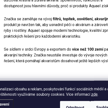
udržovat krásná a zdravá akvária. Spolehlivost, funkčnost a
dostupnost jsou hlavními důvody, proč si produkty Aquael zís
Značka se zaměřuje na vývoj
filtrů, topítek, osvětlení, akvari
produkt je navržen tak, aby usnadnil péči o akvárium a zároveň
ryby i rostliny. Aquael spojuje moderní technologie, kvalitní z
praktických řešení pro každodenní akvaristiku.
Se sídlem v srdci Evropy a exportem do
více než 100 zemí
pa
akvarijní techniky. Značka neustále investuje do vývoje nových 
řešení, která pomáhají akvaristům dosahovat ještě lepších výs
nalizaci obsahu a reklam, poskytování funkcí sociálních médií a
vštěvnosti využíváme soubory cookies. Více informací
zde
.
Výrobní společnost
:
avení
Odmítnout
Souhl