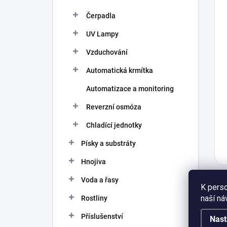
Čerpadla
UV Lampy
Vzduchování
Automatická krmítka
Automatizace a monitoring
Reverzní osmóza
Chladící jednotky
Písky a substráty
Hnojiva
Voda a řasy
K perso
naší ná
Rostliny
Příslušenství
Nast