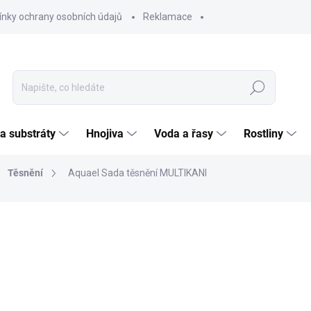
nky ochrany osobních údajů
Reklamace
Hledat
 a substráty
Hnojiva
Voda a řasy
Rostliny
Těsnění
Aquael Sada těsnění MULTIKANI
ČKA:
AQUAEL
154
127,2
Měrná
SKL
cena:
MOŽNO