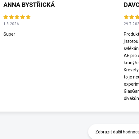
ANNA BYSTŘICKÁ
DAVO
1.8.2026
29.7.20
Super
Produkt
jistotou
svlékán
AE pro 
krunýře
Krevety 
to je n
experim
GlasGar
diváků
Zobrazit další hodnoc