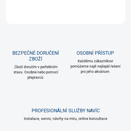
DETAILNÍ INFORMACE
ZEPTAT SE
HLÍDAT
BEZPEČNÉ DORUČENÍ
OSOBNÍ PŘÍSTUP
ZBOŽÍ
Každému zákazníkovi
pomůžeme najít nejlepší řešení
Zboží doručím v perfektním
pro jeho akvárium.
stavu. Osobně nebo pomocí
přepravců.
PROFESIONÁLNÍ SLUŽBY NAVÍC
Instalace, servis, návrhy na míru, online konzultace