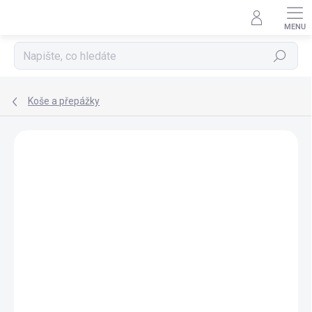
Přejít
na
obsah
Hledat
Koše a přepážky
ZNAČKA:
EHEIM