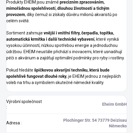
Produkty EHEIM jsou známé
precizním zpracováním,
mimořádnou spolehlivostí, dlouhou životností a tichým
provozem
, díky čemuž si získaly důvěru milionů akvaristů po
celém světě.
Sortiment zahrnuje
vnější i vnitřní filtry, čerpadla, topítka,
automatická krmítka i další technické vybavení
, které vyniká
vysokou účinností, nízkou spotřebou energie a jednoduchou
údržbou. EHEIM neustále přichází s inovacemi, které usnadňují
péči o akvárium a zajišťují optimální podmínky pro ryby i rostliny.
Pokud hledáte
špičkovou akvarijní techniku, která bude
spolehlivě fungovat dlouhé roky
, je EHEIM jednou z nejlepších
voleb na trhu a symbolem skutečné německé kvality.
Výrobní společnost
Eheim GmbH
:
Plochinger Str. 54 73779 Deizisau
Adresa
:
Německo