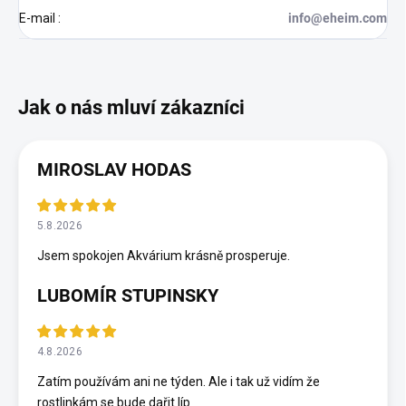
E-mail
:
info@eheim.com
MIROSLAV HODAS
5.8.2026
Jsem spokojen Akvárium krásně prosperuje.
LUBOMÍR STUPINSKY
4.8.2026
Zatím používám ani ne týden. Ale i tak už vidím že
rostlinkám se bude dařit líp