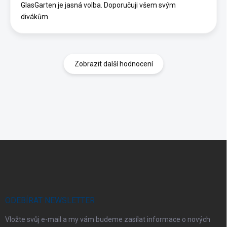
GlasGarten je jasná volba. Doporučuji všem svým
divákům.
Zobrazit další hodnocení
Z
á
p
a
t
í
ODEBÍRAT NEWSLETTER
Vložte svůj e-mail a my vám budeme zasílat informace o nových