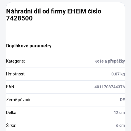
Náhradní díl od firmy EHEIM číslo
7428500
Doplňkové parametry
Kategorie
:
Koše a přepážky
Hmotnost
:
0.07 kg
EAN
:
4011708744376
Země původu
:
DE
Délka
:
12 cm
Šířka
:
6 cm