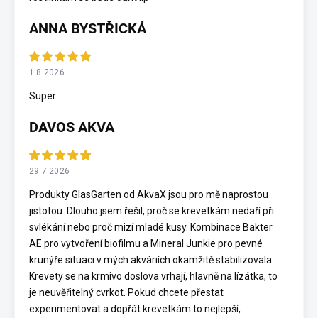
ANNA BYSTŘICKÁ
1.8.2026
Super
DAVOS AKVA
29.7.2026
Produkty GlasGarten od AkvaX jsou pro mě naprostou
jistotou. Dlouho jsem řešil, proč se krevetkám nedaří při
svlékání nebo proč mizí mladé kusy. Kombinace Bakter
AE pro vytvoření biofilmu a Mineral Junkie pro pevné
krunýře situaci v mých akváriích okamžitě stabilizovala.
Krevety se na krmivo doslova vrhají, hlavně na lízátka, to
je neuvěřitelný cvrkot. Pokud chcete přestat
experimentovat a dopřát krevetkám to nejlepší,