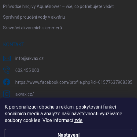
Průvodce hnojivy AquaGrower – vše, co potřebujete vědět
Správné proudění vody v akváriu
Srovnání akvarijních skimmerů
KONTAKT
info
@
akvax.cz
602 455 000
https://www.facebook.com/profile.php?id=61577637968385
akvax.cz/
602 455 000
K personalizaci obsahu a reklam, poskytování funkcí
sociálních médií a analýze naší návštěvnosti využíváme
@akvax_cz
soubory cookies. Více informací
zde
.
Nastavení