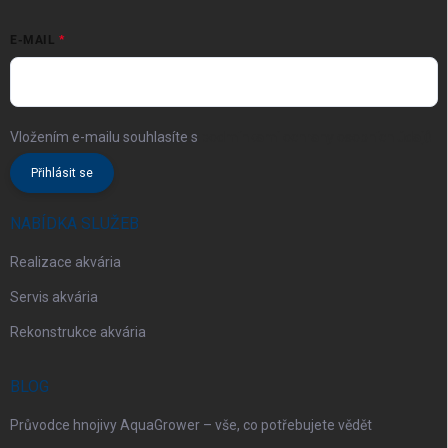
E-MAIL
Vložením e-mailu souhlasíte s
podmínkami ochrany osobních údajů
Přihlásit se
NABÍDKA SLUŽEB
Realizace akvária
Servis akvária
Rekonstrukce akvária
BLOG
Průvodce hnojivy AquaGrower – vše, co potřebujete vědět