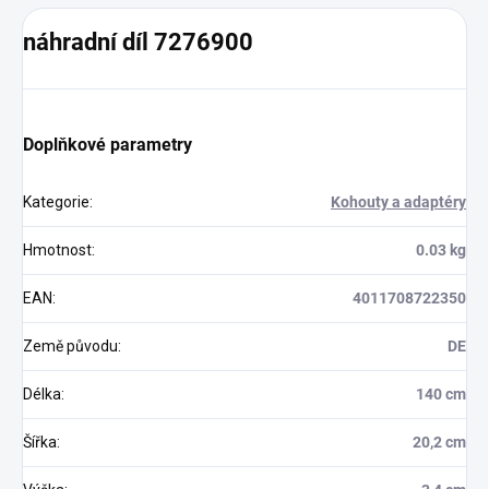
náhradní díl 7276900
Doplňkové parametry
Kategorie
:
Kohouty a adaptéry
Hmotnost
:
0.03 kg
EAN
:
4011708722350
Země původu
:
DE
Délka
:
140 cm
Šířka
:
20,2 cm