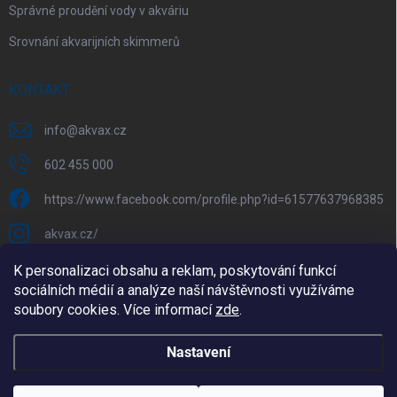
Správné proudění vody v akváriu
Srovnání akvarijních skimmerů
KONTAKT
info
@
akvax.cz
602 455 000
https://www.facebook.com/profile.php?id=61577637968385
akvax.cz/
602 455 000
K personalizaci obsahu a reklam, poskytování funkcí
sociálních médií a analýze naší návštěvnosti využíváme
@akvax_cz
soubory cookies. Více informací
zde
.
Nastavení
Copyright 2026
AkvaX.cz
. Všechna práva vyhrazena.
Upravit nastavení