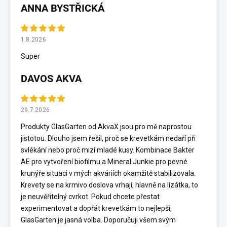
ANNA BYSTŘICKÁ
1.8.2026
Super
DAVOS AKVA
29.7.2026
Produkty GlasGarten od AkvaX jsou pro mě naprostou
jistotou. Dlouho jsem řešil, proč se krevetkám nedaří při
svlékání nebo proč mizí mladé kusy. Kombinace Bakter
AE pro vytvoření biofilmu a Mineral Junkie pro pevné
krunýře situaci v mých akváriích okamžitě stabilizovala.
Krevety se na krmivo doslova vrhají, hlavně na lízátka, to
je neuvěřitelný cvrkot. Pokud chcete přestat
experimentovat a dopřát krevetkám to nejlepší,
GlasGarten je jasná volba. Doporučuji všem svým