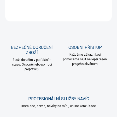
DETAILNÍ INFORMACE
ZEPTAT SE
HLÍDAT
BEZPEČNÉ DORUČENÍ
OSOBNÍ PŘÍSTUP
ZBOŽÍ
Každému zákazníkovi
pomůžeme najít nejlepší řešení
Zboží doručím v perfektním
pro jeho akvárium.
stavu. Osobně nebo pomocí
přepravců.
PROFESIONÁLNÍ SLUŽBY NAVÍC
Instalace, servis, návrhy na míru, online konzultace