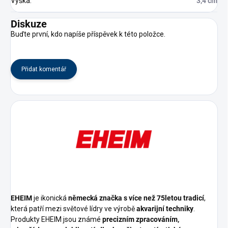
Výška
:
3,4 cm
Diskuze
Buďte první, kdo napíše příspěvek k této položce.
Přidat komentář
EHEIM
je ikonická
německá značka s více než 75letou tradicí
,
která patří mezi světové lídry ve výrobě
akvarijní techniky
.
Produkty EHEIM jsou známé
precizním zpracováním,