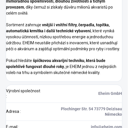
mimořádnou spolehlivostí, dlouhou životností a tichým
provozem
, díky čemuž si získaly důvěru milionů akvaristů po
celém světě.
Sortiment zahrnuje
vnější i vnitřní filtry, čerpadla, topítka,
automatická krmítka i další technické vybavení
, které vyniká
vysokou účinností, nízkou spotřebou energie a jednoduchou
údržbou. EHEIM neustále přichází s inovacemi, které usnadňují
péči o akvárium a zajišťují optimální podmínky pro ryby i rostliny.
Pokud hledáte
špičkovou akvarijní techniku, která bude
spolehlivě fungovat dlouhé roky
, je EHEIM jednou z nejlepších
voleb na trhu a symbolem skutečné německé kvality.
Výrobní společnost
Eheim GmbH
:
Plochinger Str. 54 73779 Deizisau
Adresa
:
Německo
E-mail
:
info@eheim.com