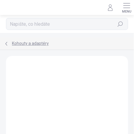
Přejít
na
obsah
Hledat
Kohouty a adaptéry
ZNAČKA:
EHEIM