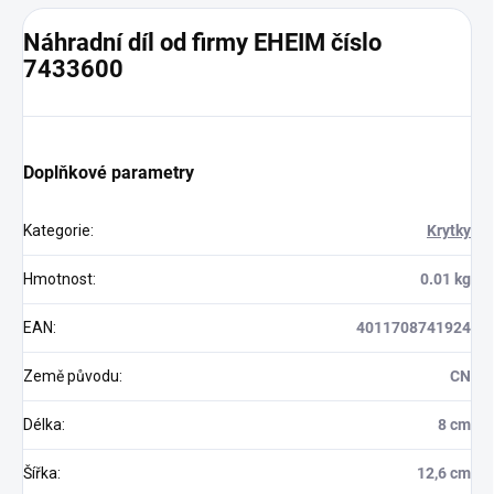
Náhradní díl od firmy EHEIM číslo
7433600
Doplňkové parametry
Kategorie
:
Krytky
Hmotnost
:
0.01 kg
EAN
:
4011708741924
Země původu
:
CN
Délka
:
8 cm
Šířka
:
12,6 cm