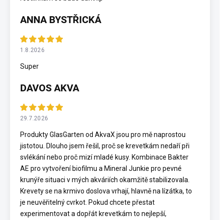
ANNA BYSTŘICKÁ
1.8.2026
Super
DAVOS AKVA
29.7.2026
Produkty GlasGarten od AkvaX jsou pro mě naprostou
jistotou. Dlouho jsem řešil, proč se krevetkám nedaří při
svlékání nebo proč mizí mladé kusy. Kombinace Bakter
AE pro vytvoření biofilmu a Mineral Junkie pro pevné
krunýře situaci v mých akváriích okamžitě stabilizovala.
Krevety se na krmivo doslova vrhají, hlavně na lízátka, to
je neuvěřitelný cvrkot. Pokud chcete přestat
experimentovat a dopřát krevetkám to nejlepší,