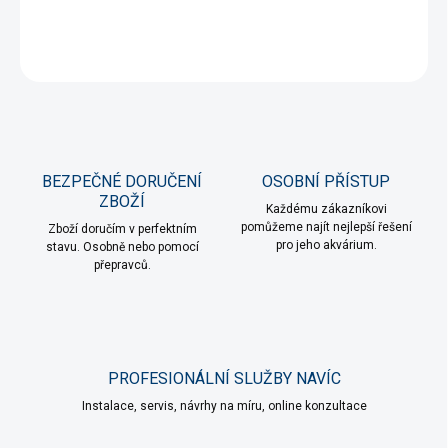
DETAILNÍ INFORMACE
ZEPTAT SE
HLÍDAT
BEZPEČNÉ DORUČENÍ
OSOBNÍ PŘÍSTUP
ZBOŽÍ
Každému zákazníkovi
pomůžeme najít nejlepší řešení
Zboží doručím v perfektním
pro jeho akvárium.
stavu. Osobně nebo pomocí
přepravců.
PROFESIONÁLNÍ SLUŽBY NAVÍC
Instalace, servis, návrhy na míru, online konzultace