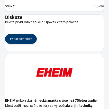
Výška
:
1,5 cm
Diskuze
Buďte první, kdo napíše příspěvek k této položce.
Přidat komentář
EHEIM
je ikonická
německá značka s více než 75letou tradicí
,
která patří mezi světové lídry ve výrobě
akvarijní techniky
.