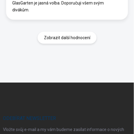
GlasGarten je jasná volba. Doporučuji všem svým
divákům.
Zobrazit další hodnocení
Z
á
p
a
t
í
ODEBÍRAT NEWSLETTER
Vložte svůj e-mail a my vám budeme zasílat informace o nových