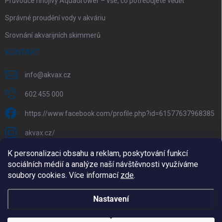
Průvodce hnojivy AquaGrower – vše, co potřebujete vědět
Správné proudění vody v akváriu
Srovnání akvarijních skimmerů
KONTAKT
info
@
akvax.cz
602 455 000
https://www.facebook.com/profile.php?id=61577637968385
akvax.cz/
602 455 000
K personalizaci obsahu a reklam, poskytování funkcí
sociálních médií a analýze naší návštěvnosti využíváme
@akvax_cz
soubory cookies. Více informací
zde
.
Copyright 2026
AkvaX.cz
. Všechna práva vyhrazena.
Upravit
Nastavení
nastavení cookies
Vytvořil Shoptet