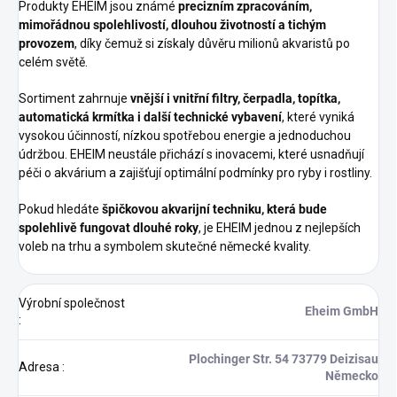
Produkty EHEIM jsou známé
precizním zpracováním,
mimořádnou spolehlivostí, dlouhou životností a tichým
provozem
, díky čemuž si získaly důvěru milionů akvaristů po
celém světě.
Sortiment zahrnuje
vnější i vnitřní filtry, čerpadla, topítka,
automatická krmítka i další technické vybavení
, které vyniká
vysokou účinností, nízkou spotřebou energie a jednoduchou
údržbou. EHEIM neustále přichází s inovacemi, které usnadňují
péči o akvárium a zajišťují optimální podmínky pro ryby i rostliny.
Pokud hledáte
špičkovou akvarijní techniku, která bude
spolehlivě fungovat dlouhé roky
, je EHEIM jednou z nejlepších
voleb na trhu a symbolem skutečné německé kvality.
Výrobní společnost
Eheim GmbH
:
Plochinger Str. 54 73779 Deizisau
Adresa
:
Německo