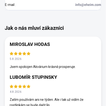
E-mail
:
info@eheim.com
MIROSLAV HODAS
5.8.2026
Jsem spokojen Akvárium krásně prosperuje.
LUBOMÍR STUPINSKY
4.8.2026
Zatím používám ani ne týden. Ale i tak už vidím že
rostlinkám se bude dařit líp