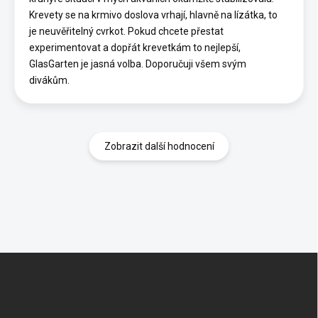
Krevety se na krmivo doslova vrhají, hlavně na lízátka, to
je neuvěřitelný cvrkot. Pokud chcete přestat
experimentovat a dopřát krevetkám to nejlepší,
GlasGarten je jasná volba. Doporučuji všem svým
divákům.
Zobrazit další hodnocení
Z
á
p
a