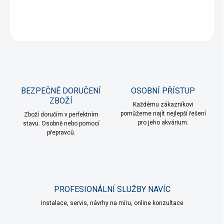
DETAILNÍ INFORMACE
ZEPTAT SE
HLÍDAT
BEZPEČNÉ DORUČENÍ
OSOBNÍ PŘÍSTUP
ZBOŽÍ
Každému zákazníkovi
pomůžeme najít nejlepší řešení
Zboží doručím v perfektním
pro jeho akvárium.
stavu. Osobně nebo pomocí
přepravců.
PROFESIONÁLNÍ SLUŽBY NAVÍC
Instalace, servis, návrhy na míru, online konzultace