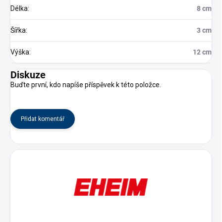
Délka
:
8 cm
Šířka
:
3 cm
Výška
:
12 cm
Diskuze
Buďte první, kdo napíše příspěvek k této položce.
Přidat komentář