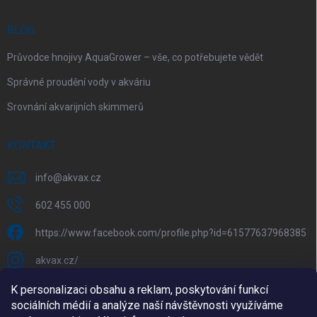
BLOG
Průvodce hnojivy AquaGrower – vše, co potřebujete vědět
Správné proudění vody v akváriu
Srovnání akvarijních skimmerů
KONTAKT
info
@
akvax.cz
602 455 000
https://www.facebook.com/profile.php?id=61577637968385
akvax.cz/
602 455 000
K personalizaci obsahu a reklam, poskytování funkcí
sociálních médií a analýze naší návštěvnosti využíváme
@akvax_cz