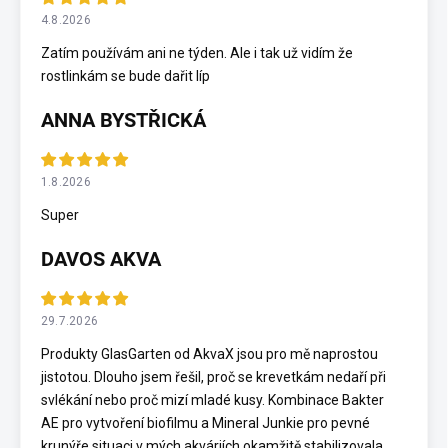
4.8.2026
Zatím používám ani ne týden. Ale i tak už vidím že
rostlinkám se bude dařit líp
ANNA BYSTŘICKÁ
1.8.2026
Super
DAVOS AKVA
29.7.2026
Produkty GlasGarten od AkvaX jsou pro mě naprostou
jistotou. Dlouho jsem řešil, proč se krevetkám nedaří při
svlékání nebo proč mizí mladé kusy. Kombinace Bakter
AE pro vytvoření biofilmu a Mineral Junkie pro pevné
krunýře situaci v mých akváriích okamžitě stabilizovala.