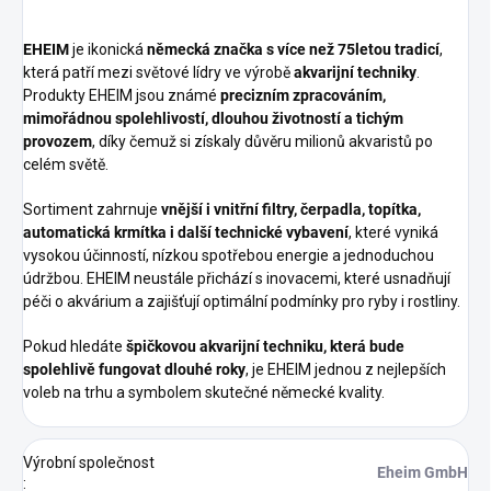
EHEIM
je ikonická
německá značka s více než 75letou tradicí
,
která patří mezi světové lídry ve výrobě
akvarijní techniky
.
Produkty EHEIM jsou známé
precizním zpracováním,
mimořádnou spolehlivostí, dlouhou životností a tichým
provozem
, díky čemuž si získaly důvěru milionů akvaristů po
celém světě.
Sortiment zahrnuje
vnější i vnitřní filtry, čerpadla, topítka,
automatická krmítka i další technické vybavení
, které vyniká
vysokou účinností, nízkou spotřebou energie a jednoduchou
údržbou. EHEIM neustále přichází s inovacemi, které usnadňují
péči o akvárium a zajišťují optimální podmínky pro ryby i rostliny.
Pokud hledáte
špičkovou akvarijní techniku, která bude
spolehlivě fungovat dlouhé roky
, je EHEIM jednou z nejlepších
voleb na trhu a symbolem skutečné německé kvality.
Výrobní společnost
Eheim GmbH
: