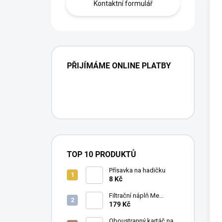
Kontaktní formulář
PŘIJÍMÁME ONLINE PLATBY
TOP 10 PRODUKTŮ
Přísavka na hadičku
8 Kč
Filtrační náplň Me
Crystal Clear Resin, 30 g
179 Kč
Oboustranný kartáč na