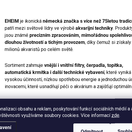
EHEIM
je ikonická
německá značka s více než 75letou tradic
patří mezi světové lídry ve výrobě
akvarijní techniky
. Produk
jsou známé
precizním zpracováním, mimořádnou spolehlivos
dlouhou životností a tichým provozem
, díky čemuž si získaly
milionů akvaristů po celém světě.
Sortiment zahrnuje
vnější i vnitřní filtry, čerpadla, topítka,
automatická krmítka i další technické vybavení
, které vyniká
vysokou účinností, nízkou spotřebou energie a jednoduchou ú
inovacemi, které usnadňují péči o akvárium a zajišťují optimální
Pokud hledáte
špičkovou akvarijní techniku, která bude spo
nalizaci obsahu a reklam, poskytování funkcí sociálních médií a
jednou z nejlepších voleb na trhu a symbolem skutečné německ
vštěvnosti využíváme soubory cookies. Více informací
zde
.
avení
Odmítnout
Souhl