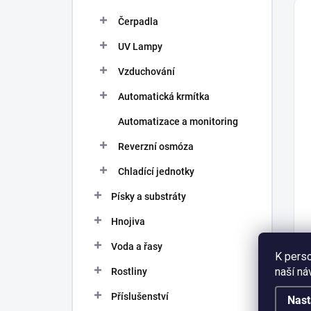
Čerpadla
UV Lampy
Vzduchování
Automatická krmítka
Automatizace a monitoring
Reverzní osmóza
Chladící jednotky
Písky a substráty
Hnojiva
Voda a řasy
K perso
naší ná
Rostliny
Příslušenství
Nast