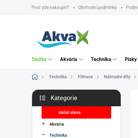
Přejít
Proč zde nakoupit?
Obchodní podmínky
Podmí
na
obsah
Služby
Akvária
Technika
Písky
Domů
Technika
Filtrace
Náhradní díly
P
ZNA
Kategorie
o
Přeskočit
s
kategorie
t
Akční sleva
r
Akvária
a
n
Technika