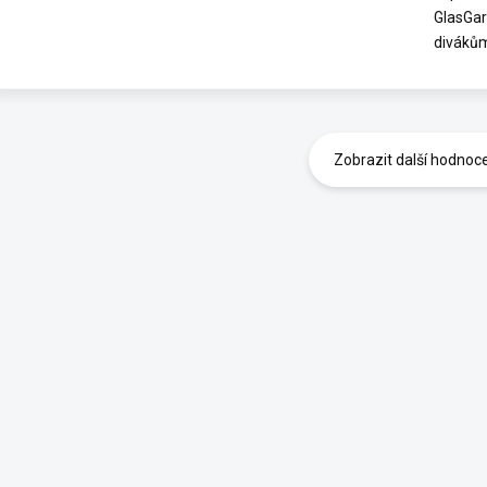
GlasGar
diváků
Zobrazit další hodnoc