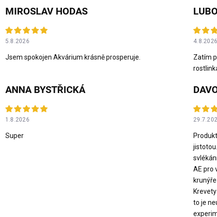
MIROSLAV HODAS
LUBO
5.8.2026
4.8.202
Jsem spokojen Akvárium krásně prosperuje.
Zatím p
rostlink
ANNA BYSTŘICKÁ
DAVO
1.8.2026
29.7.20
Super
Produkt
jistotou
svlékán
AE pro 
krunýře
Krevety 
to je n
experim