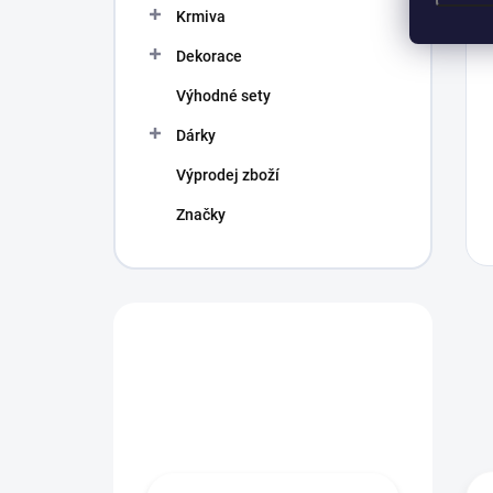
Krmiva
Dekorace
Výhodné sety
Dárky
Výprodej zboží
Značky
Máte otázku?
Obráťte se na
profíka.