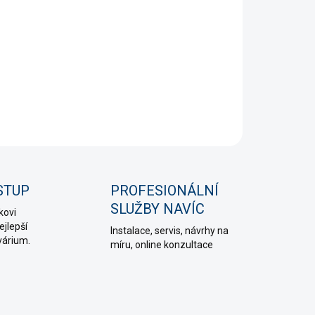
+
Přidat do košíku
NÍ INFORMACE
PTAT SE
HLÍDAT
STUP
PROFESIONÁLNÍ
SLUŽBY NAVÍC
kovi
jlepší
Instalace, servis, návrhy na
várium.
míru, online konzultace