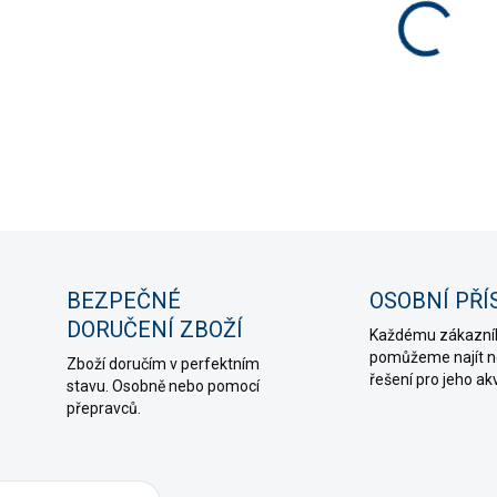
−
DETAIL
ZE
BEZPEČNÉ
OSOBNÍ PŘÍ
DORUČENÍ ZBOŽÍ
Každému zákazní
pomůžeme najít ne
Zboží doručím v perfektním
řešení pro jeho ak
stavu. Osobně nebo pomocí
přepravců.