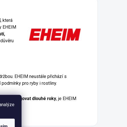
í
, která
ty EHEIM
tí,
 důvěru
držbou. EHEIM neustále přichází s
 podmínky pro ryby i rostliny.
lehlivě fungovat dlouhé roky
, je EHEIM
 analýze
é kvality.
asím