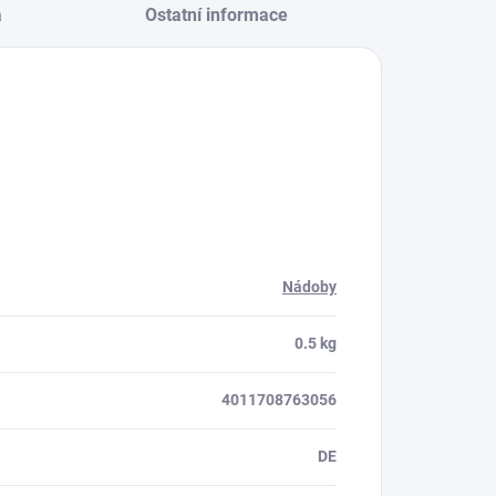
a
Ostatní informace
Nádoby
0.5 kg
4011708763056
DE