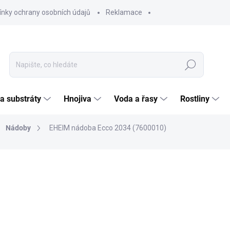
nky ochrany osobních údajů
Reklamace
Hledat
 a substráty
Hnojiva
Voda a řasy
Rostliny
Nádoby
EHEIM nádoba Ecco 2034 (7600010)
ČKA:
EHEIM
1 1
934,7
Měrná
SKL
cena:
MOŽNO