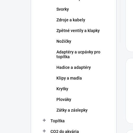
Svorky
Zdroje a kabely
Zpětné ventily a klapky
Nožičky
Adaptéry a ucpávky pro
topítka
Hadice a adaptéry
Klipy a madla
Krytky
Plováky
Zátky a záslepky
Topítka
CO2 do akvária