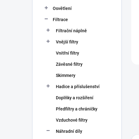
n
í
Osvětlení
p
Filtrace
a
n
Filtrační náplně
e
l
Vnější filtry
Vnitřní filtry
Závěsné filtry
Skimmery
Hadice a příslušenství
Doplňky a rozšíření
Předfiltry a chráničky
Vzduchové filtry
Náhradní díly