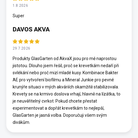
1.8.2026
Super
DAVOS AKVA
29.7.2026
Produkty GlasGarten od AkvaX jsou pro mě naprostou
jistotou. Dlouho jsem řešil, proč se krevetkám nedaří při
svlékání nebo proč mizí mladé kusy. Kombinace Bakter
AE pro vytvoření biofilmu a Mineral Junkie pro pevné
krunýře situaci v mých akváriích okamžitě stabilizovala.
Krevety se na krmivo doslova vrhají, hlavně na lízátka, to
je neuvěřitelný cvrkot. Pokud chcete přestat
experimentovat a dopřát krevetkám to nejlepší,
GlasGarten je jasná volba. Doporučuji všem svým
divákům.