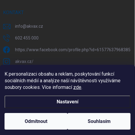
KONTAKT
info
@
akvax.cz
602 455 000
https://www.facebook.com/profile.php?id=61577637968385
akvax.cz/
602 455 000
K personalizaci obsahu a reklam, poskytování funkcí
sociálních médií a analýze naší návštěvnosti využíváme
@akvax_cz
soubory cookies. Více informací
zde
.
Nastavení
Copyright 2026
AkvaX.cz
. Všechna práva vyhrazena.
Upravit nastavení
cookies
Odmítnout
Souhlasím
Vytvořil Shoptet