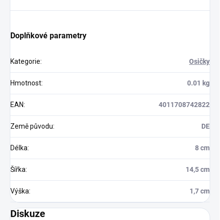
Doplňkové parametry
Kategorie
:
Osičky
Hmotnost
:
0.01 kg
EAN
:
4011708742822
Země původu
:
DE
Délka
:
8 cm
Šířka
:
14,5 cm
Výška
:
1,7 cm
Diskuze