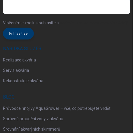
Vložením e-mailu souhlasíte s
podmínkami ochrany osobních údajů
Přihlásit se
NABÍDKA SLUŽEB
Realizace akvária
Servis akvária
Rekonstrukce akvária
BLOG
Průvodce hnojivy AquaGrower – vše, co potřebujete vědět
Správné proudění vody v akváriu
Srovnání akvarijních skimmerů