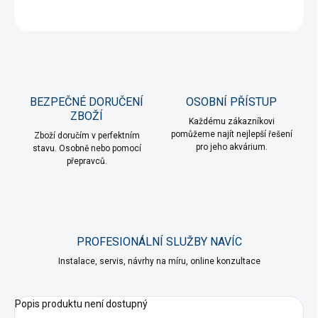
ZEPTAT SE
HLÍDAT
BEZPEČNÉ DORUČENÍ
OSOBNÍ PŘÍSTUP
ZBOŽÍ
Každému zákazníkovi
pomůžeme najít nejlepší řešení
Zboží doručím v perfektním
pro jeho akvárium.
stavu. Osobně nebo pomocí
přepravců.
PROFESIONÁLNÍ SLUŽBY NAVÍC
Instalace, servis, návrhy na míru, online konzultace
Popis produktu není dostupný