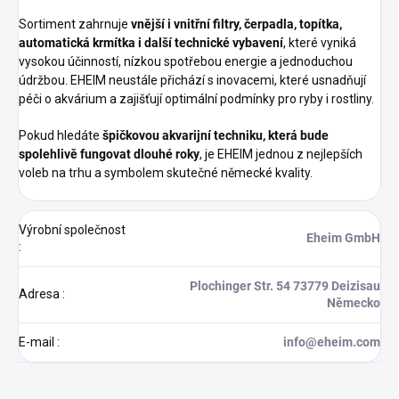
Sortiment zahrnuje
vnější i vnitřní filtry, čerpadla, topítka,
automatická krmítka i další technické vybavení
, které vyniká
vysokou účinností, nízkou spotřebou energie a jednoduchou
údržbou. EHEIM neustále přichází s inovacemi, které usnadňují
péči o akvárium a zajišťují optimální podmínky pro ryby i rostliny.
Pokud hledáte
špičkovou akvarijní techniku, která bude
spolehlivě fungovat dlouhé roky
, je EHEIM jednou z nejlepších
voleb na trhu a symbolem skutečné německé kvality.
Výrobní společnost
Eheim GmbH
:
Plochinger Str. 54 73779 Deizisau
Adresa
:
Německo
E-mail
:
info@eheim.com