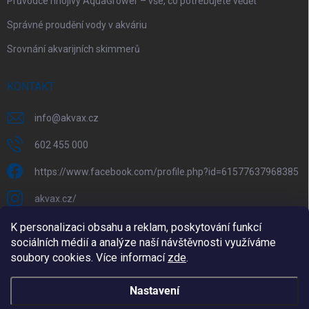
Průvodce hnojivy AquaGrower – vše, co potřebujete vědět
Správné proudění vody v akváriu
Srovnání akvarijních skimmerů
KONTAKT
info
@
akvax.cz
602 455 000
https://www.facebook.com/profile.php?id=61577637968385
akvax.cz/
602 455 000
K personalizaci obsahu a reklam, poskytování funkcí
sociálních médií a analýze naší návštěvnosti využíváme
@akvax_cz
soubory cookies. Více informací
zde
.
Nastavení