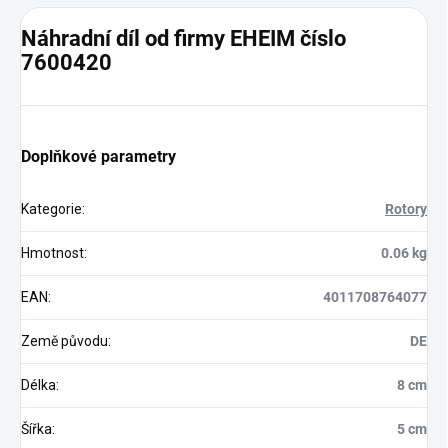
Náhradní díl od firmy EHEIM číslo
7600420
Doplňkové parametry
Kategorie
:
Rotory
Hmotnost
:
0.06 kg
EAN
:
4011708764077
Země původu
:
DE
Délka
:
8 cm
Šířka
:
5 cm