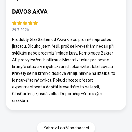
DAVOS AKVA
29.7.2026
Produkty GlasGarten od AkvaX jsou pro mě naprostou
jistotou. Dlouho jsem řešil, proč se krevetkám nedaří při
svlékání nebo proč mizí mladé kusy. Kombinace Bakter
AE pro vytvoření biofilmu a Mineral Junkie pro pevné
krunýře situaci v mých akváriích okamžitě stabilizovala.
Krevety se na krmivo doslova vrhají, hlavně na lízátka, to
je neuvěřitelný cvrkot. Pokud chcete přestat
experimentovat a dopřát krevetkám to nejlepší,
GlasGarten je jasná volba. Doporučuji všem svým
divákům.
Zobrazit další hodnocení