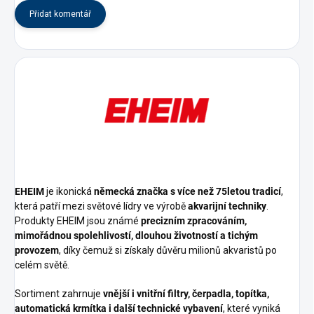
Přidat komentář
EHEIM
je ikonická
německá značka s více než 75letou tradicí
,
která patří mezi světové lídry ve výrobě
akvarijní techniky
.
Produkty EHEIM jsou známé
precizním zpracováním,
mimořádnou spolehlivostí, dlouhou životností a tichým
provozem
, díky čemuž si získaly důvěru milionů akvaristů po
celém světě.
Sortiment zahrnuje
vnější i vnitřní filtry, čerpadla, topítka,
automatická krmítka i další technické vybavení
, které vyniká