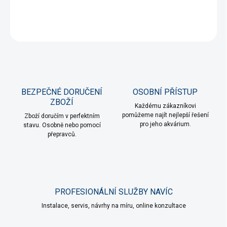
DETAILNÍ INFORMACE
ZEPTAT SE
HLÍDAT
BEZPEČNÉ DORUČENÍ
OSOBNÍ PŘÍSTUP
ZBOŽÍ
Každému zákazníkovi
pomůžeme najít nejlepší řešení
Zboží doručím v perfektním
pro jeho akvárium.
stavu. Osobně nebo pomocí
přepravců.
PROFESIONÁLNÍ SLUŽBY NAVÍC
Instalace, servis, návrhy na míru, online konzultace