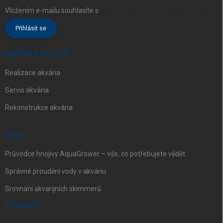
Vložením e-mailu souhlasíte s
podmínkami ochrany osobních údajů
Přihlásit se
NABÍDKA SLUŽEB
Realizace akvária
Servis akvária
Rekonstrukce akvária
BLOG
Průvodce hnojivy AquaGrower – vše, co potřebujete vědět
Správné proudění vody v akváriu
Srovnání akvarijních skimmerů
KONTAKT