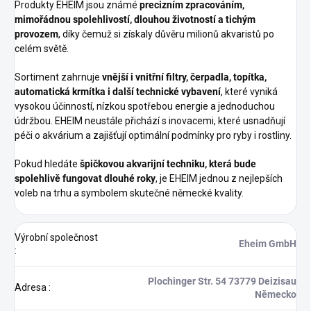
Produkty EHEIM jsou známé
precizním zpracováním,
mimořádnou spolehlivostí, dlouhou životností a tichým
provozem
, díky čemuž si získaly důvěru milionů akvaristů po
celém světě.
Sortiment zahrnuje
vnější i vnitřní filtry, čerpadla, topítka,
automatická krmítka i další technické vybavení
, které vyniká
vysokou účinností, nízkou spotřebou energie a jednoduchou
údržbou. EHEIM neustále přichází s inovacemi, které usnadňují
péči o akvárium a zajišťují optimální podmínky pro ryby i rostliny.
Pokud hledáte
špičkovou akvarijní techniku, která bude
spolehlivě fungovat dlouhé roky
, je EHEIM jednou z nejlepších
voleb na trhu a symbolem skutečné německé kvality.
Výrobní společnost
Eheim GmbH
:
Plochinger Str. 54 73779 Deizisau
Adresa
:
Německo