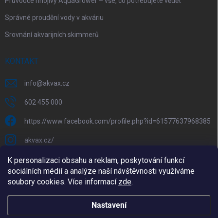
Průvodce hnojivy AquaGrower – vše, co potřebujete vědět
Správné proudění vody v akváriu
Srovnání akvarijních skimmerů
KONTAKT
info
@
akvax.cz
602 455 000
https://www.facebook.com/profile.php?id=61577637968385
akvax.cz/
602 455 000
K personalizaci obsahu a reklam, poskytování funkcí
sociálních médií a analýze naší návštěvnosti využíváme
@akvax_cz
soubory cookies. Více informací
zde
.
Nastavení