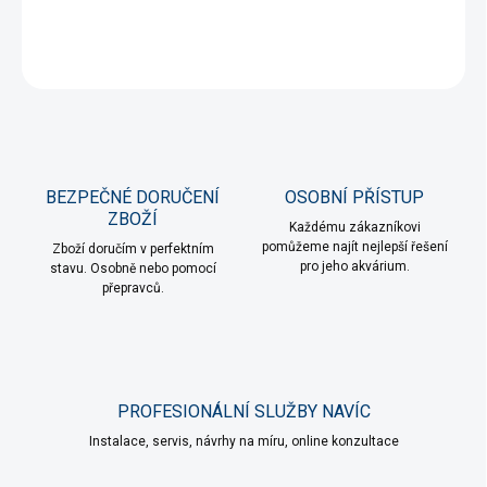
DETAILNÍ INFORMACE
ZEPTAT SE
HLÍDAT
BEZPEČNÉ DORUČENÍ
OSOBNÍ PŘÍSTUP
ZBOŽÍ
Každému zákazníkovi
pomůžeme najít nejlepší řešení
Zboží doručím v perfektním
pro jeho akvárium.
stavu. Osobně nebo pomocí
přepravců.
PROFESIONÁLNÍ SLUŽBY NAVÍC
Instalace, servis, návrhy na míru, online konzultace