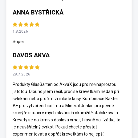
ANNA BYSTŘICKÁ
1.8.2026
Super
DAVOS AKVA
29.7.2026
Produkty GlasGarten od AkvaX jsou pro mě naprostou
jistotou. Dlouho jsem řešil, proč se krevetkám nedaří při
svlékání nebo proč mizí mladé kusy. Kombinace Bakter
AE pro vytvoření biofilmu a Mineral Junkie pro pevné
krunýře situaci v mých akváriích okamžitě stabilizovala.
Krevety se na krmivo doslova vrhají, hlavně na lízátka, to
je neuvěřitelný cvrkot. Pokud chcete přestat
experimentovat a dopřát krevetkám to nejlepší,