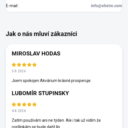
E-mail
:
info@eheim.com
MIROSLAV HODAS
5.8.2026
Jsem spokojen Akvárium krásně prosperuje.
LUBOMÍR STUPINSKY
4.8.2026
Zatím používám ani ne týden. Ale i tak už vidím že
rostlinkám se bude dařit líp