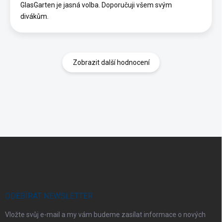
GlasGarten je jasná volba. Doporučuji všem svým
divákům.
Zobrazit další hodnocení
Z
á
p
a
t
í
ODEBÍRAT NEWSLETTER
Vložte svůj e-mail a my vám budeme zasílat informace o nových