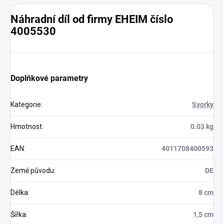
Náhradní díl od firmy EHEIM číslo
4005530
Doplňkové parametry
Kategorie
:
Svorky
Hmotnost
:
0.03 kg
EAN
:
4011708400593
Země původu
:
DE
Délka
:
8 cm
Šířka
:
1,5 cm